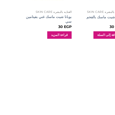
بشره SKIN CARE
العنايه بالبشره SKIN CARE
بوبانا شيت ماسك غني بفيتامين
ا شيت ماسك بالفحم
سي
30
EGP
3
فة إلى السلة
قراءة المزيد