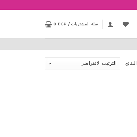
سلة المشتريات /
EGP
0