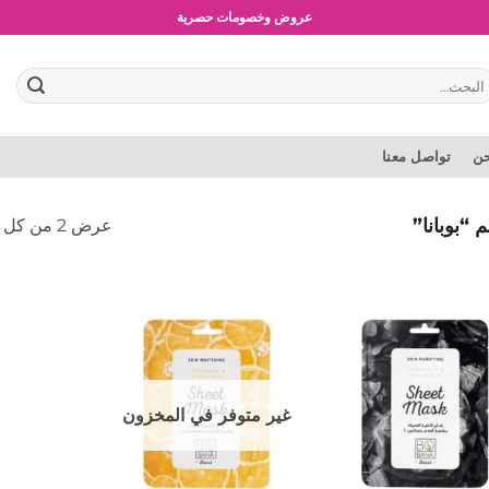
عروض وخصومات حصرية
بحث
:
حن
تواصل معنا
“بوبانا”
عرض ⁦2⁩ من كل النتائج
إضافة
إضافة
إلى
إلى
المفضلة
المفضلة
غير متوفر في المخزون