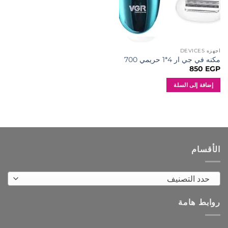
اجهزه DEVICES
مكنه في جي ار 4*1 حريمي 700
850
EGP
إضافة إلى السلة
الأقسام
حدد التصنيف
روابط هامة