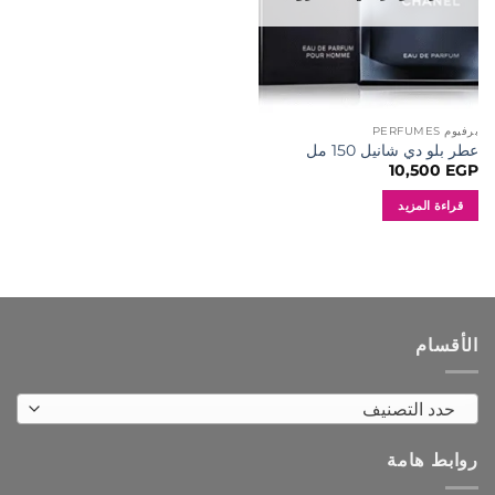
برفيوم PERFUMES
عطر بلو دي شانيل 150 مل
10,500
EGP
قراءة المزيد
الأقسام
حدد التصنيف
روابط هامة