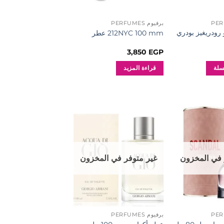
برفيوم PERFUMES
رودريغيز بودري
212NYC 100 mm عطر
3,850
EGP
سلة
قراءة المزيد
إضافة
إضافة
إلى
إلى
المفضلة
المفضلة
 في المخزون
غير متوفر في المخزون
برفيوم PERFUMES