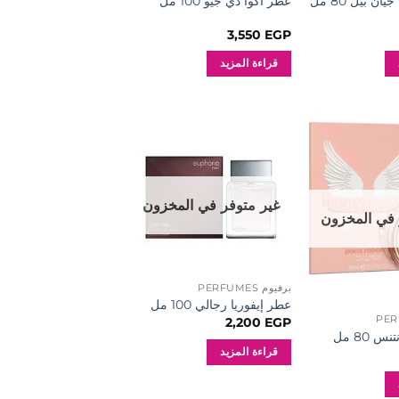
ن بيل 80 مل
عطر أكوا دي جيو 100 مل
3,550
EGP
قراءة المزيد
إضافة
إضافة
إلى
إلى
المفضلة
المفضلة
غير متوفر في المخزون
 في المخزون
برفيوم PERFUMES
عطر إيفوريا رجالي 100 مل
2,200
EGP
س 80 مل
قراءة المزيد