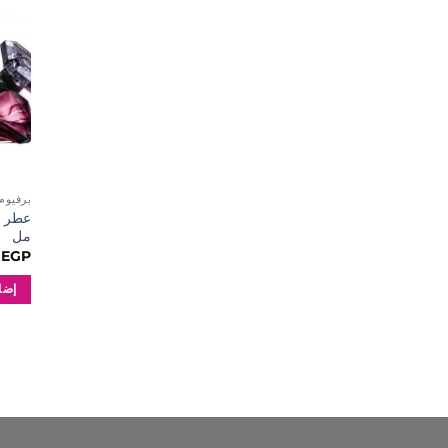
برفيوم RFUMES
مل
0
EGP
إضا