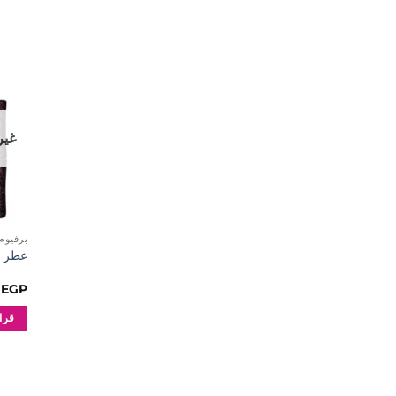
غير
برفيوم RFUMES
عطر بلا
0
EGP
قراء