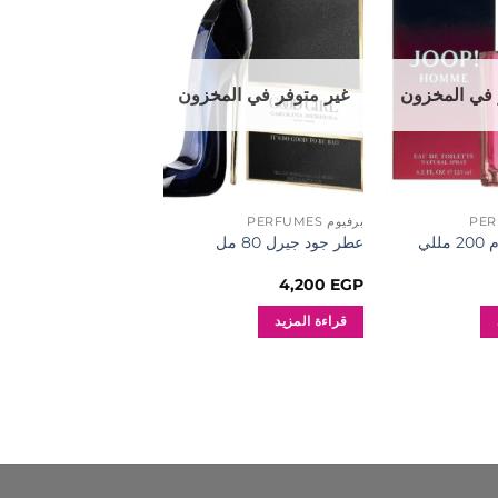
إضافة
إضافة
إلى
إلى
المفضلة
المفضلة
 في المخزون
غير متوفر في المخزون
برفيوم PERFUMES
لي
عطر جود جيرل 80 مل
4,200
EGP
قراءة المزيد