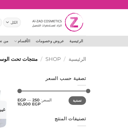
خطي
لمحتوى
ال
عن
الرئيسية
عروض وخصومات
الأقسام
من ن
الرئيسية
/
SHOP
/
منتجات تحت الوسم “FUME
تصفية حسب السعر
أدنى
أعلى
السعر:
250 EGP
—
تصفية
سعر
سعر
10,500 EGP
غير
تصنيفات المنتج