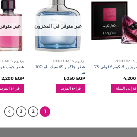
إضافة
إضافة
إلى
إلى
المفضلة
المفضلة
غير متوفر في المخزون
غير متوفر
PE
برفيوم PERFUMES
برفيوم PERFUMES
عطر تريزور لانكوم لافولى 75
عطر جاكوار كلاسيك بلو 100
عطر جوب هوم 200 مل
مل
2,200
EGP
1,050
EGP
4,20
فة إلى السلة
قراءة المزيد
قراءة المزيد
3
2
1