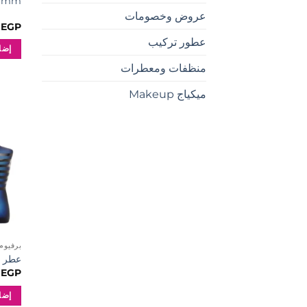
00 mm
عروض وخصومات
0
EGP
عطور تركيب
إضا
منظفات ومعطرات
ميكياج Makeup
برفيوم RFUMES
عطر التر
0
EGP
إضا