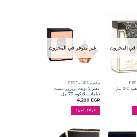
إضافة
إضافة
إلى
إلى
المفضلة
المفضلة
 في المخزون
غير متوفر في المخزون
برفيوم PERFUMES
عطر لا نويت تريزور مسك
10 مل
ديامانت لانكوم 75 مل
4,200
EGP
قراءة المزيد