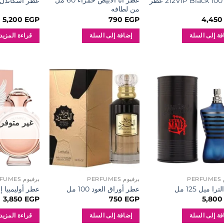
عطر أنا الأبيض حمراء 60 مل
212VIP Black 1 عطر
عطر اسكاندل جيا
من لطافه
5,200
EGP
790
EGP
4,45
فة إلى السلة
إضافة إلى السلة
قراءة المزيد
إضافة
إضافة
إلى
إلى
المفضلة
المفضلة
غير متوفر
PE
برفيوم PERFUMES
برفيوم PERFUMES
ا ميل 125 مل
عطر أوراق العود 100 مل
عطر أوليمبيا إنتن
3,850
EGP
750
EGP
5,80
فة إلى السلة
إضافة إلى السلة
قراءة المزيد