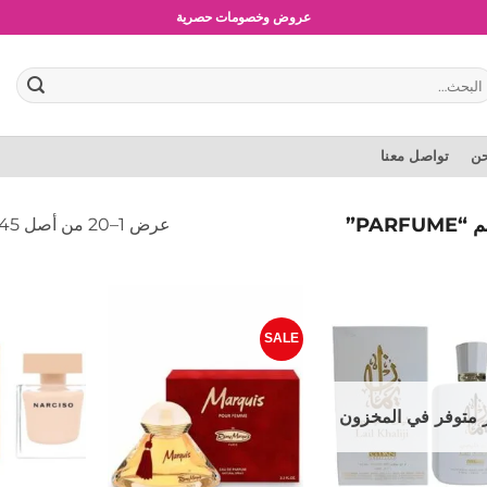
عروض وخصومات حصرية
بحث
:
حن
تواصل معنا
PAR”
عرض 1–20 من أصل 45 نتيجة
SALE
إضافة
إضافة
إلى
إلى
المفضلة
المفضلة
 متوفر في المخزون