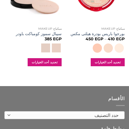
ميكياج MAKEUP
ميكياج MAKEUP
بورجوا باريس بودرة هيلثى مكس
سيبال سموز كومباكت باودر
نطاق
385
EGP
450
EGP
–
410
EGP
السعر:
من
خلال
تحديد أحد الخيارات
تحديد أحد الخيارات
هناك
هناك
العديد
العديد
من
من
الأشكال
الأشكال
المختلفة
المختلفة
الأقسام
لهذا
لهذا
المنتج.
المنتج.
يمكن
يمكن
حدد التصنيف
اختيار
اختيار
الخيارات
الخيارات
روابط هامة