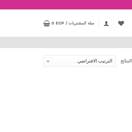
سلة المشتريات /
EGP
0