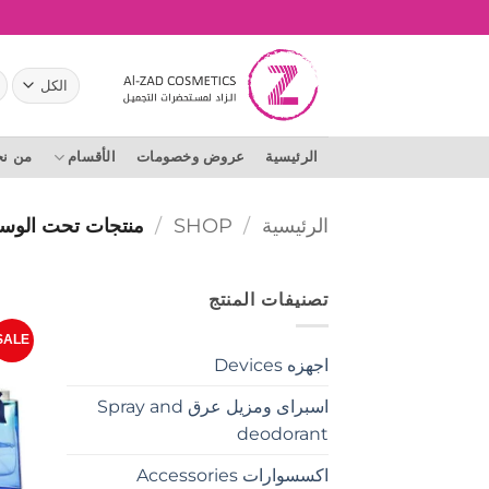
خطي
لمحتوى
ال
عن
الرئيسية
عروض وخصومات
الأقسام
من ن
الرئيسية
/
SHOP
/
منتجات تحت الوسم “ MARQUIS
تصنيفات المنتج
SALE
اجهزه Devices
اسبراى ومزيل عرق Spray and
deodorant
اكسسوارات Accessories