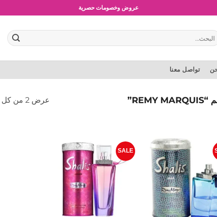
عروض وخصومات حصرية
بحث
:
حن
تواصل معنا
REMY”
عرض ⁦2⁩ من كل النتائج
SALE
إضافة
إضافة
إلى
إلى
المفضلة
المفضلة