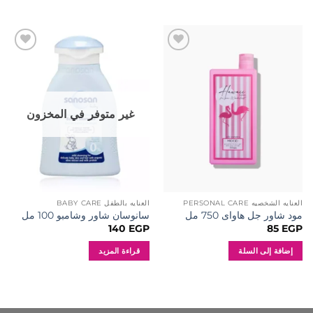
إضافة
إضافة
إلى
إلى
المفضلة
المفضلة
غير متوفر في المخزون
العنايه الشخصيه PERSONAL CARE
العنايه بالطفل BABY CARE
مود شاور جل هاواى 750 مل
سانوسان شاور وشامبو 100 مل
140
EGP
85
EGP
إضافة إلى السلة
قراءة المزيد