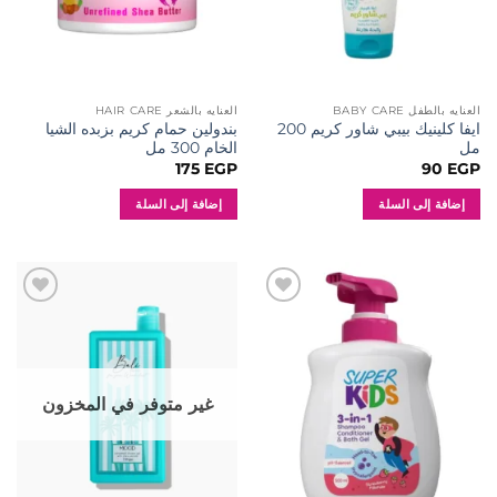
العنايه بالطفل BABY CARE
العنايه بالشعر HAIR CARE
ايفا كلينيك بيبي شاور كريم 200
بندولين حمام كريم بزبده الشيا
مل
الخام 300 مل
175
EGP
90
EGP
إضافة إلى السلة
إضافة إلى السلة
إضافة
إضافة
إلى
إلى
المفضلة
المفضلة
غير متوفر في المخزون