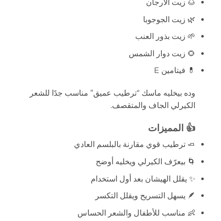
🌰 زيت الأرجان
🌿 زيت الجوجوبا
🌱 زيت بذور العنب
🌻 زيت دوار الشمس
💊 فيتامين E
وده بيخليه ماسك “ترطيب عميق” مناسب جدًا للشعر
الكيرلي الجاف والمتقصف.
👍 المميزات
🧈 ترطيب قوي مقارنة بالبلسم العادي
🌀 بيعرّف الكيرلي ويخليه أوضح
✨ يقلل الهيشان بعد أول استخدام
🪶 يسهل التسريح ويقلل التكسر
👶 مناسب للأطفال والشعر الحساس