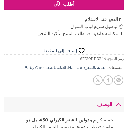
أطلب الآن
💵 الدفع عند الاستلام
📦 توصيل سريع لباب المنزل
📱 مكالمة هاتفية بعد طلب المنتج لتأكيد الشحن
إضافة إلى المفضلة
رمز المنتج:
6223011110344
التصنيفات:
العنايه بالشعر Hair care
,
العنايه بالطفل Baby Care
الوصف
حمام كريم
بندولين للشعر الكيرلي 450 مل
هو
ماسك ترطيب عميق مخصص للشعر الكيرلي