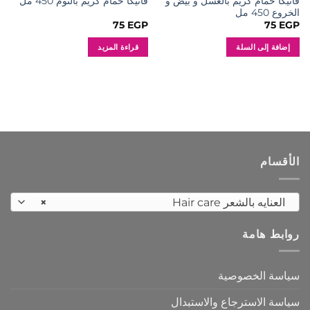
فاتيكا حمام كريم بالعسل و بيض و
فاتيكا حمام كريم بالثوم 450 مل
الخروع 450 مل
75
EGP
75
EGP
إضافة إلى السلة
قراءة المزيد
الأقسام
العنايه بالشعر Hair care
×
روابط هامة
سياسة الخصوصية
سياسة الاسترجاع والاستبدال