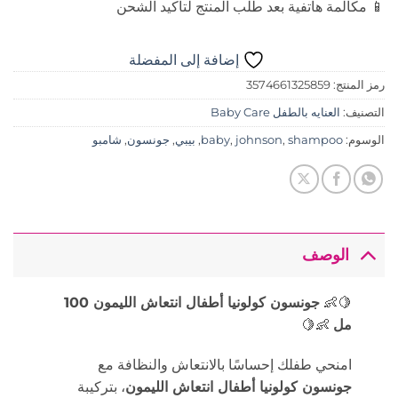
📱 مكالمة هاتفية بعد طلب المنتج لتأكيد الشحن
إضافة إلى المفضلة
رمز المنتج:
3574661325859
التصنيف:
العنايه بالطفل Baby Care
الوسوم:
shampoo
,
johnson
,
baby
,
بيبي
,
جونسون
,
شامبو
الوصف
🍋👶
جونسون كولونيا أطفال انتعاش الليمون 100
مل
👶🍋
امنحي طفلك إحساسًا بالانتعاش والنظافة مع
جونسون كولونيا أطفال انتعاش الليمون
، بتركيبة