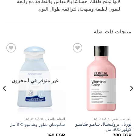
لأنها تمنح طفلك إحساسًا بالانتعاش والنظافة مع رائحة
ليمون لطيفة ومبهجة، لترافقه طوال اليوم.
منتجات ذات صلة
إضافة
إضافة
إلى
إلى
المفضلة
المفضلة
غير متوفر في المخزون
العنايه بالشعر HAIR CARE
العنايه بالطفل BABY CARE
لوريال بروفيشنال شامبو فيتامينو
سانوسان شاور وشامبو 100 مل
كولور 300 مل
140
EGP
780
EGP