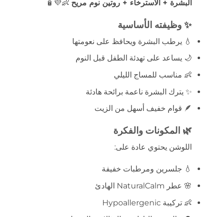
البشرة + الاسترخاء + روتين نوم مريح
👶💜🧴
✨ وظيفته الأساسية
💧 يرطب البشرة ويحافظ على نعومتها
🌙 يساعد على تهدئة الطفل قبل النوم
👶 مناسب للمساج الليلي
✨ يترك البشرة ناعمة برائحة هادئة
🪶 قوام خفيف أسهل من الزيت
🌿 المكونات والفكرة
اللوشن يحتوي عادة على:
💧 جلسرين ومرطبات خفيفة
🌸 عطر NaturalCalm الهادئ
👶 تركيبة Hypoallergenic