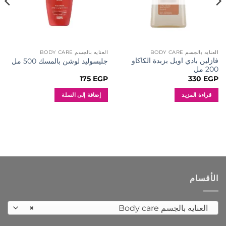
العنايه بالجسم BODY CARE
العنايه بالجسم BODY CARE
فازلين بادي اويل بزبدة الكاكاو
جليسوليد لوشن بالمسك 500 مل
200 مل
175
EGP
330
EGP
قراءة المزيد
إضافة إلى السلة
الأقسام
العنايه بالجسم Body care
×