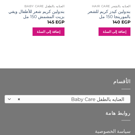
العنايه بالشعر HAIR CARE
العنايه بالطفل BABY CARE
بندولين كيدز كريم للشعر
بندولين كريم شعر للأطفال ويفي
بالمورينجا 150 مل
بزيت المشمش 150 مل
145
EGP
140
EGP
إضافة إلى السلة
إضافة إلى السلة
الأقسام
العنايه بالطفل Baby Care
×
روابط هامة
سياسة الخصوصية