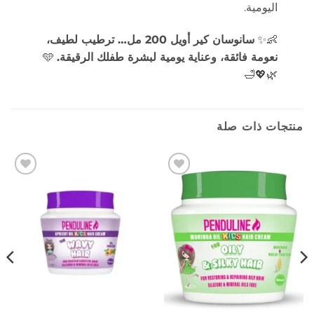
اليومية.
👶✨
سانوسان كير أويل 200 مل… ترطيب لطيف،
نعومة فائقة، وعناية يومية لبشرة طفلك الرقيقة.
🩵
🌿💖🛁
منتجات ذات صلة
إضافة
إضافة
إلى
إلى
المفضلة
المفضلة