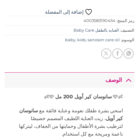
إضافة إلى المفضلة
رمز المنتج:
4003583190454
التصنيف:
العنايه بالطفل Baby Care
الوسوم:
sanoson care oil
,
kids
,
baby
الوصف
👶🩵
سانوسان كير أويل 200 مل
🩵👶
امنحي بشرة طفلك نعومة وعناية فائقة مع
سانوسان
كير أويل
، زيت العناية اللطيف المصمم خصيصًا
لترطيب بشرة الأطفال وحمايتها من الجفاف، ليتركها
ناعمة ومريحة مع كل استخدام.