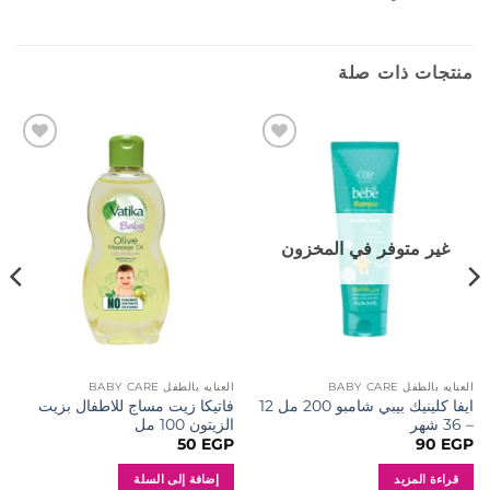
منتجات ذات صلة
إضافة
إضافة
إلى
إلى
المفضلة
المفضلة
غير متوفر في المخزون
العنايه بالطفل BABY CARE
العنايه بالطفل BABY CARE
ايفا كلينيك بيبي شامبو 200 مل 12
فاتيكا زيت مساج للاطفال بزيت
– 36 شهر
الزيتون 100 مل
50
EGP
90
EGP
قراءة المزيد
إضافة إلى السلة