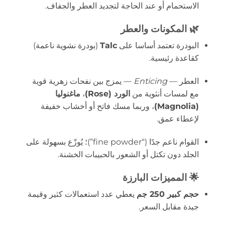
الاستحمام أو عند الحاجة لتجديد العطر والجفاف.
🌿 المكونات والعطر
البودرة تعتمد أساسا على
Talc
(بودرة نشوية ناعمة)
كقاعدة رئيسية.
العطر —
Enticing
— يمزج بين نفحات زهرية قوية
مع لمسات أنثوية من
الورد (Rose)
،
ماغنوليا
(Magnolia)
، وربما مسك فاتح أو أخشاب خفيفة
لإعطاء عمق.
القوام ناعم جدًا (“fine powder”)؛ يُوزّع بسهولة على
الجلد دون تكتل أو الشعور بالحبيبات الخشنة.
🌟 المميزات البارزة
حجم كبير 250 جم
يعطي عدد استعمالات كثير وقيمة
جيدة مقابل السعر.