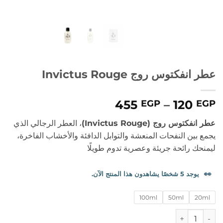
عطر انفكتوس روج Invictus Rouge
نطاق
455
–
120
EGP
EGP
السعر:
عطر انفكتوس روج (Invictus Rouge)
، العطر الرجالي الذي
من
يجمع بين النفحات المنعشة والتوابل الدافئة والأخشاب الفاخرة،
ليمنحك رائحة جريئة وعصرية تدوم طويلًا
خلال
👀
يوجد 5 شخصًا يشاهدون هذا المنتج الآن.
100ml
50ml
20ml
كمية عطر انفكتوس روج Invictus Rouge