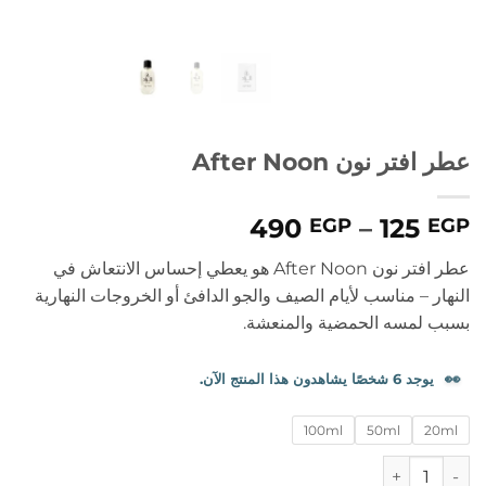
عطر افتر نون After Noon
نطاق
490
–
125
EGP
EGP
السعر:
عطر افتر نون After Noon هو يعطي إحساس الانتعاش في
من
النهار – مناسب لأيام الصيف والجو الدافئ أو الخروجات النهارية
بسبب لمسه الحمضية والمنعشة.
خلال
👀
يوجد 6 شخصًا يشاهدون هذا المنتج الآن.
100ml
50ml
20ml
كمية عطر افتر نون After Noon