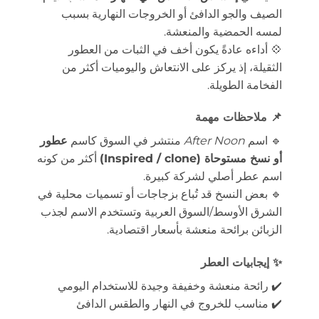
الصيف والجو الدافئ أو الخروجات النهارية بسبب
لمسه الحمضية والمنعشة.
💠 أداءه عادةً يكون أخف في الثبات من العطور
الثقيلة، إذ يركز على الانتعاش واليوميات أكثر من
الفخامة الطويلة.
📌
ملاحظات مهمة
🔹 اسم
After Noon
منتشر في السوق كاسم
عطور
أو نسخ مستوحاة (Inspired / clone)
أكثر من كونه
اسم عطر أصلي لشركة كبيرة.
🔹 بعض النسخ قد تُباع بزجاجات أو تسميات محلية في
الشرق الأوسط/السوق العربية وتستخدم الاسم لجذب
الزبائن برائحة منعشة بأسعار اقتصادية.
✨
إيجابيات العطر
✔️ رائحة منعشة وخفيفة وجيدة للاستخدام اليومي
✔️ مناسب للخروج في النهار والطقس الدافئ