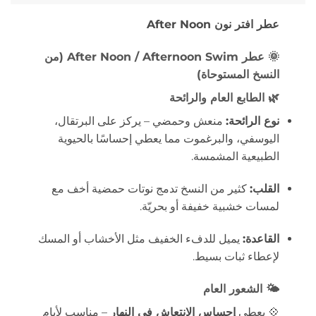
عطر افتر نون After Noon
🌞
عطر After Noon / Afternoon Swim (من
النسخ المستوحاة)
🌿
الطابع العام والرائحة
نوع الرائحة:
منعش وحمضي – يركز على البرتقال،
اليوسفي، والبرغموت مما يعطي إحساسًا بالحيوية
الطبيعية المشمسة.
القلب:
كثير من النسخ تدمج نوتات حمضية أخف مع
لمسات خشبية خفيفة أو بحريّة.
القاعدة:
يميل للدفء الخفيف مثل الأخشاب أو المسك
لإعطاء ثبات بسيط.
🌤️
الشعور العام
💠 يعطي
إحساس الانتعاش في النهار
– مناسب لأيام