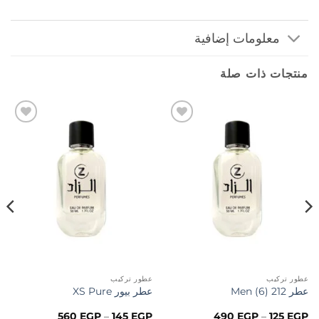
معلومات إضافية
منتجات ذات صلة
إضافة
إضافة
إلى
إلى
المفضلة
المفضلة
عطور تركيب
عطور تركيب
عطر 212 (6) Men
عطر بيور XS Pure
نطاق
نطاق
560
EGP
–
145
EGP
490
EGP
–
125
EGP