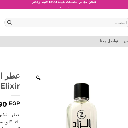
شحن مجاني للطلبات بقيمة 1500 جنية أو أكثر
عروض وخصومات حصرية
بحث
:
حن
تواصل معنا
عطر ان
Elixir
90
EGP
Elixir