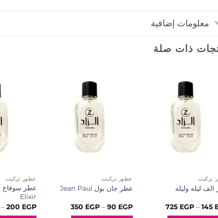
معلومات إضافية
جات ذات صلة
إضافة
إضافة
إلى
إلى
المفضلة
المفضلة
 تركيب
عطور تركيب
عطور تركيب
الف ليله وليله
عطر جان بول Jean Paul
Elixir
نطاق
نطاق
–
200
EGP
350
EGP
–
90
EGP
725
EGP
–
145
السعر:
السعر: