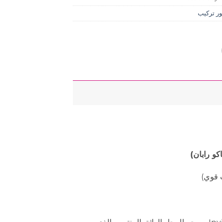
ر تركيب
 قوي)