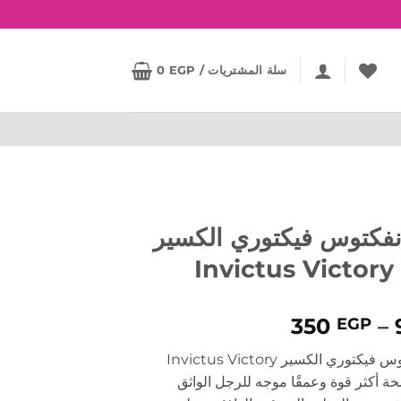
سلة المشتريات /
EGP
0
فكتوس فيكتوري الكسير
Invictus Victory 
نطاق
350
–
EGP
السعر:
عطر انفكتوس فيكتوري الكسير Invictus Victory
من
 و نسخة أكثر قوة وعمقًا موجه للرجل الواثق