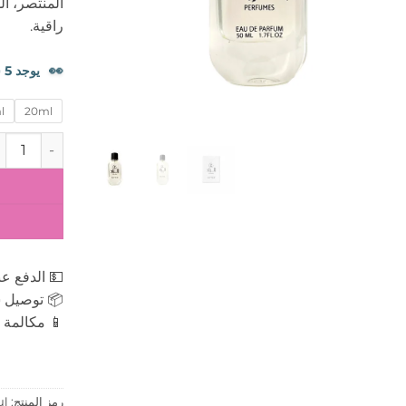
المنتصر، ا
راقية.
👀
يوجد 5 شخصًا يشاهدون هذا المنتج الآن.
l
20ml
كمية عطر انفكتوس في
💵 الدفع عن
📦 توصيل س
📱 مكالمة ه
رمز المنتج:
ul