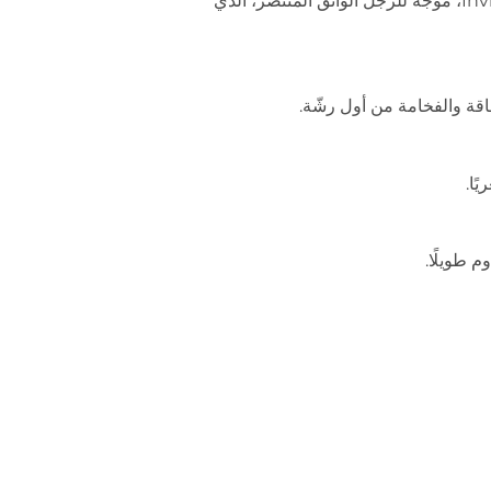
إنفكتوس فيكتوري إلكسير هو نسخة أكثر قوة وعمقًا من عائلة Invictus، موجه للرجل الواثق المنتصر، الذي
قة والفخامة من أول رشّة.
ًا.
وم طويلًا.