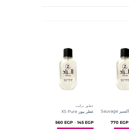
إضافة
إضافة
إلى
إلى
المفضلة
المفضلة
عطور تركيب
عروض رمضان
عطر سوفاج اكسير Sauvage
عطر بيور XS Pure
for Greatness
نطاق
نطاق
490
EGP
–
125
EGP
560
EGP
–
145
EGP
770
EGP
السعر:
السعر: