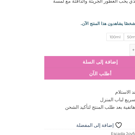
لذي يحب العطور الجريئة والدافئة مع لمسة
خلال
100ml
50m
كتوري الكسير Invictus Victory Elixir
إضافة إلى السلة
أطلب الآن
د الاستلام
ريع لباب المنزل
اتفية بعد طلب المنتج لتأكيد الشحن
إضافة إلى المفضلة
Escada Joyf