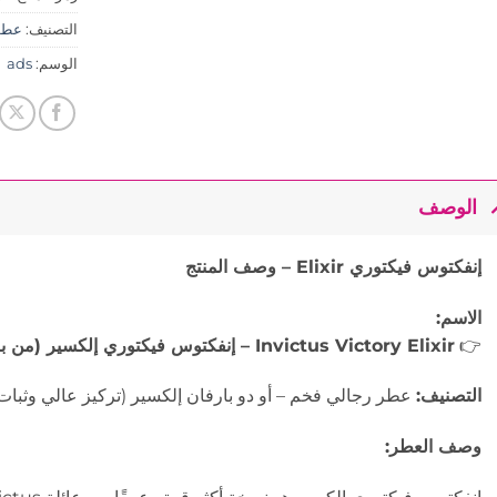
التصنيف:
عطو
الوسم:
ads
الوصف
إنفكتوس فيكتوري Elixir – وصف المنتج
الاسم:
👉
Invictus Victory Elixir – إنفكتوس فيكتوري إلكسير (من باكو رابان)
التصنيف:
عطر رجالي فخم – أو دو بارفان إلكسير (تركيز عالي وثبات
وصف العطر: