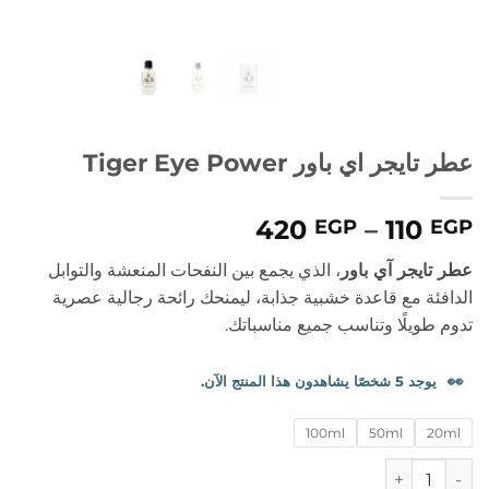
عطر تايجر اي باور Tiger Eye Power
نطاق
420
–
110
EGP
EGP
السعر:
عطر تايجر آي باور
، الذي يجمع بين النفحات المنعشة والتوابل
من
الدافئة مع قاعدة خشبية جذابة، ليمنحك رائحة رجالية عصرية
تدوم طويلًا وتناسب جميع مناسباتك.
خلال
👀
يوجد 5 شخصًا يشاهدون هذا المنتج الآن.
100ml
50ml
20ml
كمية عطر تايجر اي باور Tiger Eye Power