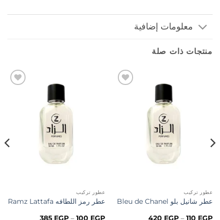
معلومات إضافية
منتجات ذات صلة
إضافة
إضافة
إلى
إلى
المفضلة
المفضلة
عطور تركيب
عطور تركيب
عطر شانيل بلو Bleu de Chanel
عطر رمز اللطافه Ramz Lattafa
نطاق
نطاق
385
EGP
–
100
EGP
420
EGP
–
110
EGP