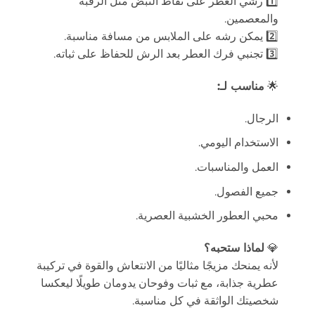
1️⃣ رشي العطر على نقاط النبض مثل الرقبة
والمعصمين.
2️⃣ يمكن رشه على الملابس من مسافة مناسبة.
3️⃣ تجنبي فرك العطر بعد الرش للحفاظ على ثباته.
🌟
مناسب لـ:
الرجال.
الاستخدام اليومي.
العمل والمناسبات.
جميع الفصول.
محبي العطور الخشبية العصرية.
💎
لماذا ستحبه؟
لأنه يمنحك مزيجًا مثاليًا من الانتعاش والقوة في تركيبة
عطرية جذابة، مع ثبات وفوحان يدومان طويلًا ليعكسا
شخصيتك الواثقة في كل مناسبة.