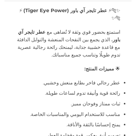
✨🐅⚡
عطر تايجر آي باور (Tiger Eye Power)
⚡
🐅✨
استمتع بحضور قوي وثقة لا تُضاهى مع
عطر تايجر آي
باور
، الذي يجمع بين النفحات المنعشة والتوابل الدافئة
مع قاعدة خشبية جذابة، ليمنحك رائحة رجالية عصرية
تدوم طويلًا وتناسب جميع مناسباتك.
🌟
مميزات المنتج:
عطر رجالي فاخر بطابع منعش وخشبي.
رائحة قوية وأنيقة تدوم لساعات طويلة.
ثبات ممتاز وفوحان مميز.
مناسب للاستخدام اليومي والمناسبات الخاصة.
يمنح إحساسًا بالثقة والأناقة.
تصميم أنيق يعكس قوة وفخامة العطر.