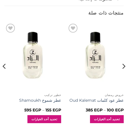
منتجات ذات صلة
إضافة
إضافة
إلى
إلى
المفضلة
المفضلة
عروض رمضان
عطور تركيب
عطر عود كلمات Oud Kalemat
عطر شموخ Shamoukh
نطاق
نطاق
595
EGP
–
155
EGP
385
EGP
–
100
EGP
السعر:
السعر:
من
من
تحديد أحد الخيارات
تحديد أحد الخيارات
خلال
خلال
هناك
هناك