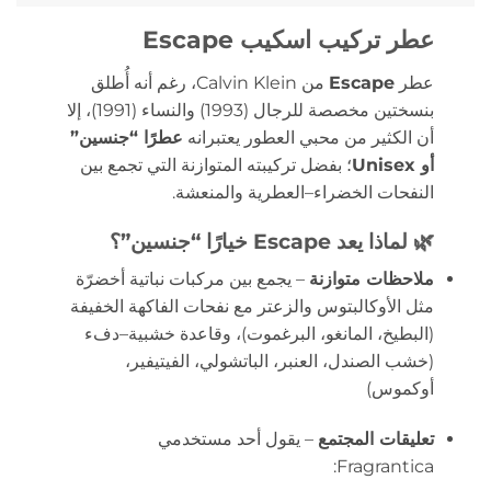
عطر تركيب اسكيب Escape
عطر
Escape
من Calvin Klein، رغم أنه أُطلق
بنسختين مخصصة للرجال (1993) والنساء (1991)، إلا
أن الكثير من محبي العطور يعتبرانه
عطرًا “جنسين”
أو Unisex
؛ بفضل تركيبته المتوازنة التي تجمع بين
النفحات الخضراء–العطرية والمنعشة.
🌿 لماذا يعد Escape خيارًا “جنسين”؟
ملاحظات متوازنة
– يجمع بين مركبات نباتية أخضرّة
مثل الأوكالبتوس والزعتر مع نفحات الفاكهة الخفيفة
(البطيخ، المانغو، البرغموت)، وقاعدة خشبية–دفء
(خشب الصندل، العنبر، الباتشولي، الفيتيفير،
أوكموس)
تعليقات المجتمع
– يقول أحد مستخدمي
Fragrantica: