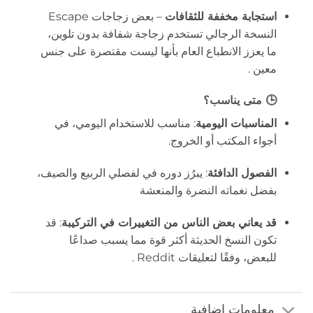
استجابة مخففة للثقافات
– بعض زجاجات Escape
النسخة الرجالي تستخدم زجاجة شفافة بدون تلوين،
ما يعزز الانطباع العام بأنها ليست مقتصرة على جنس
معين
.
🕒 متى يناسب؟
المناسبات اليومية
: مناسب للاستخدام اليومي، في
أجواء المكتب أو الخروج.
الفصول الدافئة
: يبرُز دوره في لفصلي الربيع والصيف،
بفضل نغماته النضرة والمنعشة
قد يعاني بعض الناس من التغييرات في التركيبة
: قد
تكون النسخ الحديثة أكثر قوة مما يسبب صداعًا
للبعض، وفقًا لتعليقات Reddit
.
معلومات إضافية