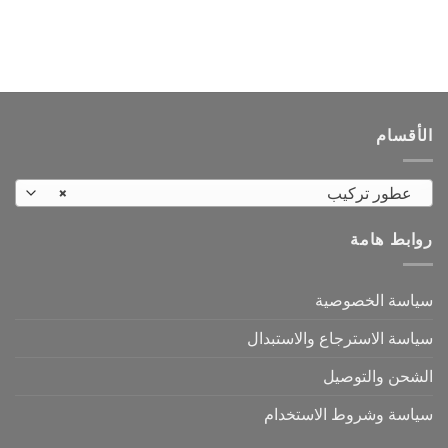
العديد
العديد
من
من
الأشكال
الأشكال
المختلفة
المختلفة
لهذا
لهذا
المنتج.
المنتج.
الأقسام
يمكن
يمكن
اختيار
اختيار
الخيارات
الخيارات
عطور تركيب
×
على
على
صفحة
صفحة
روابط هامة
المنتج
المنتج
سياسة الخصوصية
سياسة الاسترجاع والاستبدال
الشحن والتوصيل
سياسة وشروط الاستخدام