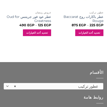
عطور تركيب
عروض رمضان
عطر باكارات روج Baccarat
عطر عود فور جريتنس Oud for
Greatness
Rouge
نطاق
نطاق
490
EGP
–
125
EGP
875
EGP
–
225
EGP
السعر:
السعر:
من
من
تحديد أحد الخيارات
تحديد أحد الخيارات
خلال
خلال
هناك
هناك
العديد
العديد
من
من
الأشكال
الأشكال
المختلفة
المختلفة
لهذا
لهذا
المنتج.
المنتج.
الأقسام
يمكن
يمكن
اختيار
اختيار
الخيارات
الخيارات
عطور تركيب
×
على
على
صفحة
صفحة
روابط هامة
المنتج
المنتج