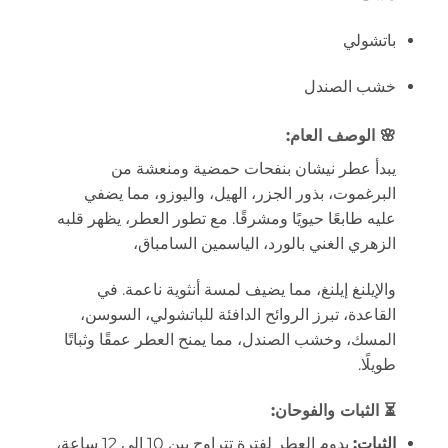
باتشولي
خشب الصندل
🌸
الوصف العام:
يبدأ عطر نيشان بنفحات حمضية ومنعشة من
البرغموت، بذور الجزر، الهيل، واليوزو، مما يضفي
عليه طابعًا حيويًا ومشرقًا. مع تطور العطر، يظهر قلبه
الزهري الغني بالورد، الياسمين السامباق،
والإيلنغ إيلنغ، مما يضيف لمسة أنثوية ناعمة. في
القاعدة، تبرز الروائح الدافئة للباتشولي، السوسن،
المسك، وخشب الصندل، مما يمنح العطر عمقًا وثباتًا
طويلًا.
⏳
الثبات والفوحان:
الثبات:
يدوم العطر لفترة تتراوح بين 10 إلى 12 ساعة،