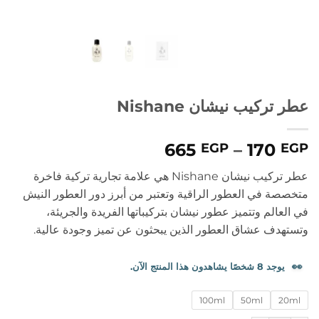
عطر تركيب نيشان Nishane
نطاق
665
–
170
EGP
EGP
السعر:
عطر تركيب نيشان Nishane
هي علامة تجارية تركية فاخرة
من
متخصصة في العطور الراقية وتعتبر من أبرز دور العطور النيش
في العالم و
تتميز عطور نيشان بتركيباتها الفريدة والجريئة،
خلال
وتستهدف عشاق العطور الذين يبحثون عن تميز وجودة عالية.
👀
يوجد 8 شخصًا يشاهدون هذا المنتج الآن.
100ml
50ml
20ml