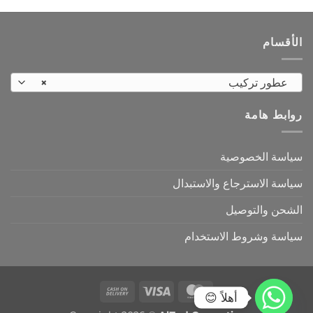
المختلفة
المختلفة
لهذا
لهذا
المنتج.
المنتج.
الأقسام
يمكن
يمكن
اختيار
اختيار
الخيارات
الخيارات
عطور تركيب
×
على
على
صفحة
صفحة
روابط هامة
المنتج
المنتج
سياسة الخصوصية
سياسة الاسترجاع والاستبدال
الشحن والتوصيل
سياسة وشروط الاستخدام
Cash
Visa
MasterCard
أهلاً 😊
On