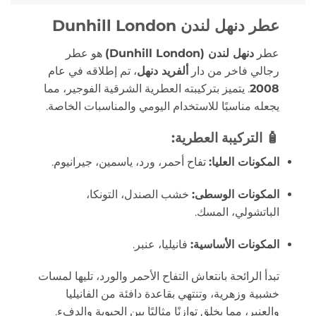
عطر دنهل لندن Dunhill London
عطر
دنهل لندن (Dunhill London)
هو عطر
رجالي فاخر من دار
ألفريد دنهل
، تم إطلاقه في عام
2008
.
يتميز بتركيبته العطرية الشرقية الفوجير، مما
يجعله مناسبًا للاستخدام اليومي والمناسبات الخاصة.
🧴
التركيبة العطرية:
المكونات العليا:
تفاح أحمر، ورد، ياسمين، جيرانيوم.
المكونات الوسطى:
خشب الصندل، التونكا،
الباتشولي، المسك.
المكونات الأساسية:
فانيليا، عنبر.
تبدأ الرائحة بانتعاش التفاح الأحمر والورد، تليها لمسات
خشبية وزهرية، وتنتهي بقاعدة دافئة من الفانيليا
والعنبر، مما يخلق توازنًا مثاليًا بين الحيوية والدفء.