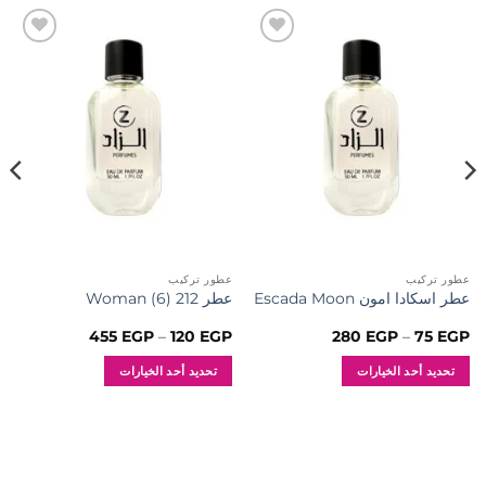
إضافة
إضافة
إلى
إلى
المفضلة
المفضلة
عطور تركيب
عطور تركيب
عطر اسكادا امون Escada Moon
عطر 212 (6) Woman
نطاق
نطاق
455
EGP
–
120
EGP
280
EGP
–
75
EGP
السعر:
السعر:
من
من
تحديد أحد الخيارات
تحديد أحد الخيارات
خلال
خلال
هناك
هناك
العديد
العديد
من
من
الأشكال
الأشكال