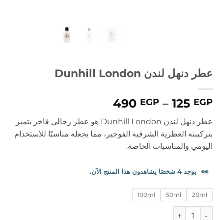
عطر دنهل لندن Dunhill London
نطاق
490
–
125
EGP
EGP
السعر:
عطر دنهل لندن Dunhill London
هو عطر رجالي فاخر يتميز
من
بتركيبته العطرية الشرقية الفوجير، مما يجعله مناسبًا للاستخدام
اليومي والمناسبات الخاصة.
خلال
👀
يوجد 4 شخصًا يشاهدون هذا المنتج الآن.
100ml
50ml
20ml
كمية عطر دنهل لندن Dunhill London