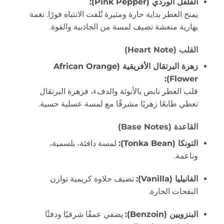
الفلفل الوردي (Pink Pepper):
يمنح العطر بداية حارة ومثيرة تُلفت الانتباه فورًا. نغمة
بهارية منعشة تضيف لمسة من الجاذبية والقوة.
القلب (Heart Note)
زهرة البرتقال الأفريقية (African Orange
Flower):
قلب العطر نابض بالأنوثة والدفء، فزهرة البرتقال
تعطي طابعًا زهريًا مشرقًا مع لمسة عسلية حسية.
القاعدة (Base Notes)
التونكا (Tonka Bean):
لمسة دافئة، بلسمية،
وناعمة.
الفانيليا (Vanilla):
تضيف حلاوة كريمية توازن
النفحات الحارة.
البنزويين (Benzoin):
يضفي عمقًا شرقيًا ودفئًا