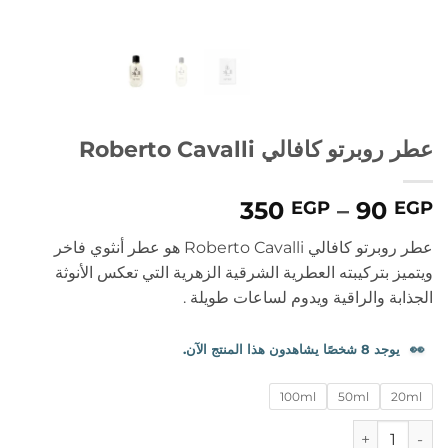
عطر روبرتو كافالي Roberto Cavalli
نطاق
350
–
90
EGP
EGP
السعر:
عطر روبرتو كافالي Roberto Cavalli
هو عطر أنثوي فاخر
من
ويتميز بتركيبته العطرية الشرقية الزهرية التي تعكس الأنوثة
الجذابة والراقية ويدوم لساعات طويلة .
خلال
👀
يوجد 8 شخصًا يشاهدون هذا المنتج الآن.
100ml
50ml
20ml
كمية عطر روبرتو كافالي Roberto Cavalli