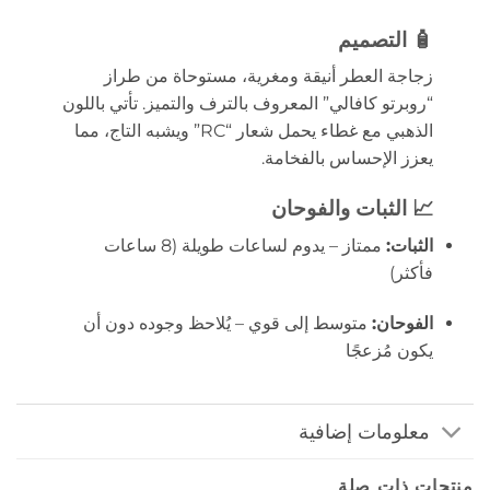
🧴
التصميم
زجاجة العطر أنيقة ومغرية، مستوحاة من طراز
“روبرتو كافالي” المعروف بالترف والتميز. تأتي باللون
الذهبي مع غطاء يحمل شعار “RC” ويشبه التاج، مما
يعزز الإحساس بالفخامة.
📈
الثبات والفوحان
الثبات:
ممتاز – يدوم لساعات طويلة (8 ساعات
فأكثر)
الفوحان:
متوسط إلى قوي – يُلاحظ وجوده دون أن
يكون مُزعجًا
معلومات إضافية
منتجات ذات صلة