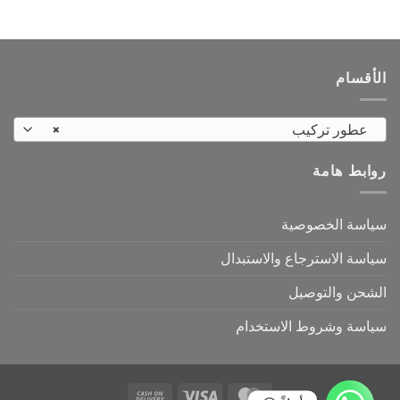
الأشكال
الأشكال
المختلفة
المختلفة
لهذا
لهذا
المنتج.
المنتج.
الأقسام
يمكن
يمكن
اختيار
اختيار
الخيارات
الخيارات
عطور تركيب
×
على
على
صفحة
صفحة
روابط هامة
المنتج
المنتج
سياسة الخصوصية
سياسة الاسترجاع والاستبدال
الشحن والتوصيل
سياسة وشروط الاستخدام
Cash
Visa
MasterCard