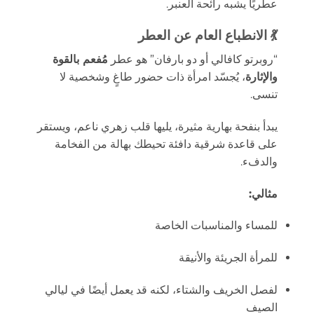
عطريًا يشبه رائحة العنبر.
💃
الانطباع العام عن العطر
“روبرتو كافالي أو دو بارفان” هو عطر
مُفعم بالقوة
والإثارة
، يُجسّد امرأة ذات حضور طاغٍ وشخصية لا
تنسى.
يبدأ بنفحة بهارية مثيرة، يليها قلب زهري ناعم، ويستقر
على قاعدة شرقية دافئة تحيطك بهالة من الفخامة
والدفء.
مثالي:
للمساء والمناسبات الخاصة
للمرأة الجريئة والأنيقة
لفصل الخريف والشتاء، لكنه قد يعمل أيضًا في ليالي
الصيف