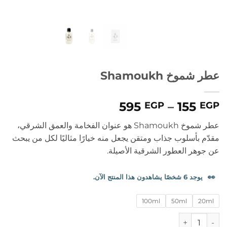
عطر شموخ Shamoukh
نطاق
595
–
155
EGP
EGP
السعر:
عطر شموخ Shamoukh هو عنوان الفخامة والعمق الشرقي،
من
مقدّم بأسلوب جذاب ومتقن يجعل منه خيارًا مثاليًا لكل من يبحث
عن جوهر العطور الشرقية الأصيلة.
خلال
👀
يوجد 6 شخصًا يشاهدون هذا المنتج الآن.
100ml
50ml
20ml
كمية عطر شموخ Shamoukh