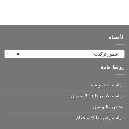
العديد
العديد
من
من
الأشكال
الأشكال
المختلفة
المختلفة
لهذا
لهذا
المنتج.
المنتج.
الأقسام
يمكن
يمكن
اختيار
اختيار
الخيارات
الخيارات
عطور تركيب
×
على
على
صفحة
صفحة
روابط هامة
المنتج
المنتج
سياسة الخصوصية
سياسة الاسترجاع والاستبدال
الشحن والتوصيل
سياسة وشروط الاستخدام