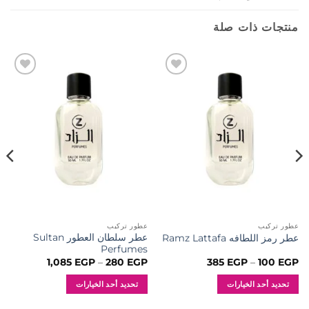
منتجات ذات صلة
إضافة
إضافة
إلى
إلى
المفضلة
المفضلة
عطور تركيب
عطور تركيب
عطر سلطان العطور Sultan
عطر رمز اللطافه Ramz Lattafa
Perfumes
نطاق
نطاق
1,085
EGP
–
280
EGP
385
EGP
–
100
EGP
السعر:
السعر:
من
من
تحديد أحد الخيارات
تحديد أحد الخيارات
خلال
خلال
هناك
هناك