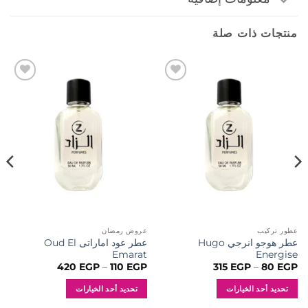
منتجات ذات صلة
إضافة
إضافة
إلى
إلى
المفضلة
المفضلة
عطور تركيب
عروض رمضان
عطر هوجو انرجي Hugo
عطر عود اماراتى Oud El
Emarat
Energise
نطاق
نطاق
420
EGP
–
110
EGP
315
EGP
–
80
EGP
السعر:
السعر:
من
من
تحديد أحد الخيارات
تحديد أحد الخيارات
خلال
خلال
هناك
هناك