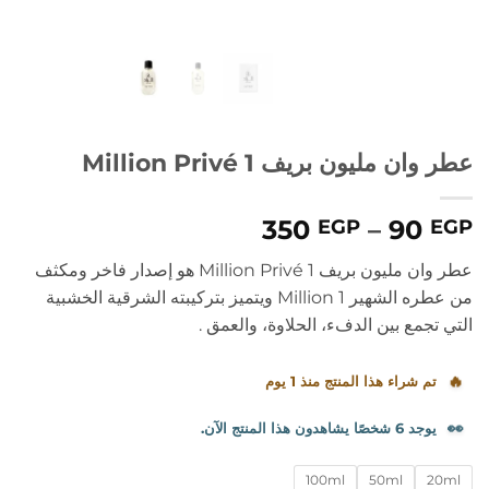
عطر وان مليون بريف 1 Million Privé
نطاق
350
–
90
EGP
EGP
السعر:
عطر وان مليون بريف 1 Million Privé
هو إصدار فاخر ومكثف
من
من عطره الشهير 1 Million ويتميز بتركيبته الشرقية الخشبية
التي تجمع بين الدفء، الحلاوة، والعمق .
خلال
🔥
تم شراء هذا المنتج منذ 1 يوم
👀
يوجد 6 شخصًا يشاهدون هذا المنتج الآن.
100ml
50ml
20ml