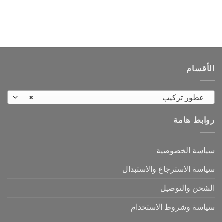
العديد
العديد
من
من
الأشكال
الأشكال
المختلفة
المختلفة
لهذا
لهذا
المنتج.
المنتج.
الأقسام
يمكن
يمكن
اختيار
اختيار
الخيارات
الخيارات
عطور تركيب
×
على
على
صفحة
صفحة
روابط هامة
المنتج
المنتج
سياسة الخصوصية
سياسة الاسترجاع والاستبدال
الشحن والتوصيل
سياسة وشروط الاستخدام