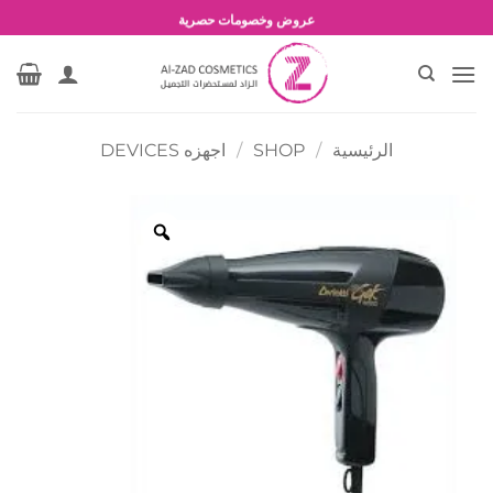
خطي
شحن مجاني للطلبات بقيمة 1500 جنية أو أكثر
لمحتوى
عروض وخصومات حصرية
الرئيسية
/
SHOP
/
اجهزه DEVICES