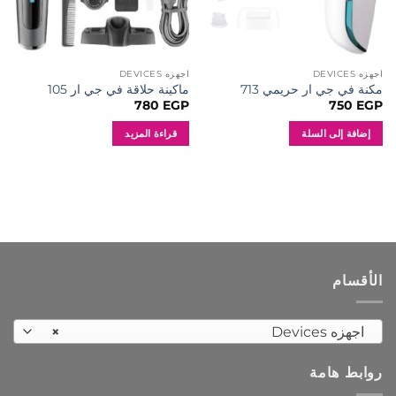
اجهزه DEVICES
اجهزه DEVICES
مكنة في جي ار حريمي 713
ماكينة حلاقة في جي ار 105
780
EGP
750
EGP
إضافة إلى السلة
قراءة المزيد
الأقسام
اجهزه Devices
×
روابط هامة