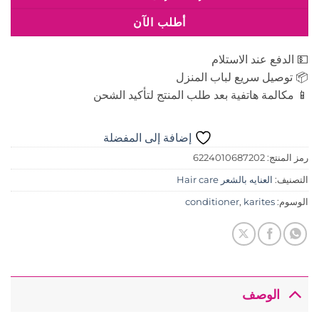
أطلب الآن
💵 الدفع عند الاستلام
📦 توصيل سريع لباب المنزل
📱 مكالمة هاتفية بعد طلب المنتج لتأكيد الشحن
إضافة إلى المفضلة
رمز المنتج:
6224010687202
التصنيف:
العنايه بالشعر Hair care
الوسوم:
karites
,
conditioner
الوصف