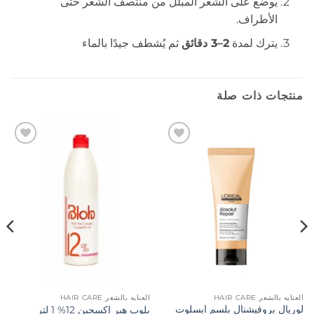
يوضع على الشعر المبلل من منتصف الشعر حتى
الأطراف.
يترك لمدة
2–3 دقائق
ثم يُشطف جيدًا بالماء
منتجات ذات صلة
إضافة
إضافة
إلى
إلى
المفضلة
المفضلة
العنايه بالشعر HAIR CARE
العنايه بالشعر HAIR CARE
لوريال بروفيشنال بلسم ابسلوت
بلوب هير اكسجين 12% 1 لتر