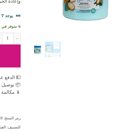
وإعادة الحي
👀
يوجد 7 شخصًا يشاهدون هذا المنتج الآن.
4 متوفر في المخزون
كمية كارتيز حم
💵 الدفع عن
📦 توصيل س
📱 مكالمة ه
رمز المنتج:
08
التصنيف:
العنايه