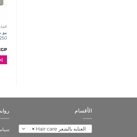
العنايه 
بيو 
250 مل
EGP
إض
الأقسام
رواب
العنايه بالشعر Hair care
×
سياس