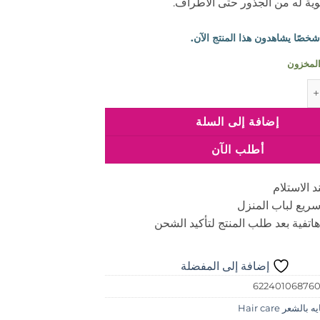
وية له من الجذور حتى الأطراف.
ام كريم بزيت الارجان 475 مل
إضافة إلى السلة
أطلب الآن
د الاستلام
ريع لباب المنزل
اتفية بعد طلب المنتج لتأكيد الشحن
إضافة إلى المفضلة
62240106876
 بالشعر Hair care