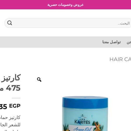
شحن مجاني للطلبات بقيمة 1500 جنية أو أكثر
عروض وخصومات حصرية
بحث
:
حن
تواصل معنا
كارتيز
475 مل
135
EGP
للشعر الجا