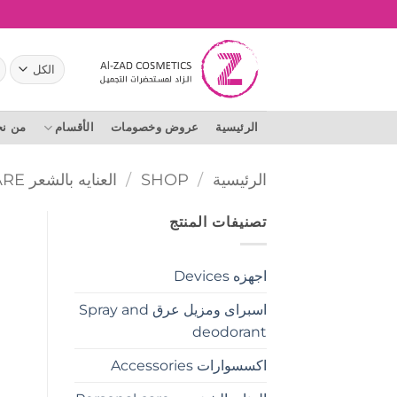
خطي
لمحتوى
ال
عن
الرئيسية
عروض وخصومات
الأقسام
من ن
الرئيسية
/
SHOP
/
العنايه بالشعر HAIR CARE
تصنيفات المنتج
اجهزه Devices
اسبراى ومزيل عرق Spray and
deodorant
اكسسوارات Accessories