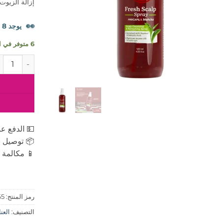
إزالة الزيوت
👀
يوجد 8 شخصًا يشاهدون هذا المنتج الآن.
6 متوفر في المخزون
كمية كلاري سب
💵 الدفع عن
📦 توصيل س
📱 مكالمة ه
رمز المنتج:
65
التصنيف:
العنايه