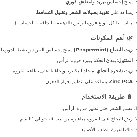
يمنح إحساس
تبريد وانتعاش فوري
يساعد على
تقوية بصيلات الشعر وتقليل التساقط
مناسب لكل أنواع فروة الرأس (الدهنية – الجافة – الحساسة)
🌿 أهم المكونات
زيت النعناع (Peppermint)
: يمنح إحساس التبريد وينشط الدورة ال
المنثول
: يهدئ الحكة ويبرد فروة الرأس
زيت شجرة الشاي
: مضاد للبكتيريا ويحافظ على نظافة الفروة
Zinc PCA
: يساعد على تنظيم إفراز الدهون
🧴 طريقة الاستخدام
قسم الشعر حتى تظهر فروة الرأس.
رش البخاخ على الفروة مباشرة من مسافة حوالي 10 سم.
دلك الفروة بلطف بالأصابع.