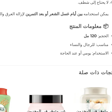
لا يحتاج إلى شطف.
يمكن استخدامه
بين أيام غسل الشعر أو بعد التمرين
لإزالة العرق وا
📦 معلومات المنتج
الحجم:
120 مل
مناسب: للرجال والنساء
الاستخدام: يومي أو عند الحاجة
جات ذات صلة
إضافة
إضافة
إلى
إلى
المفضلة
المفضلة
ر متوفر في المخزون
غير متوفر في المخزون