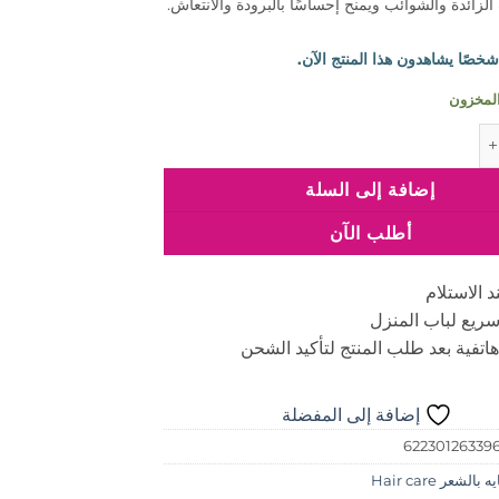
 الزائدة والشوائب ويمنح إحساسًا بالبرودة والانتعاش.
راي فريش سكالب 120 مل
إضافة إلى السلة
أطلب الآن
د الاستلام
ريع لباب المنزل
اتفية بعد طلب المنتج لتأكيد الشحن
إضافة إلى المفضلة
62230126339
 بالشعر Hair care