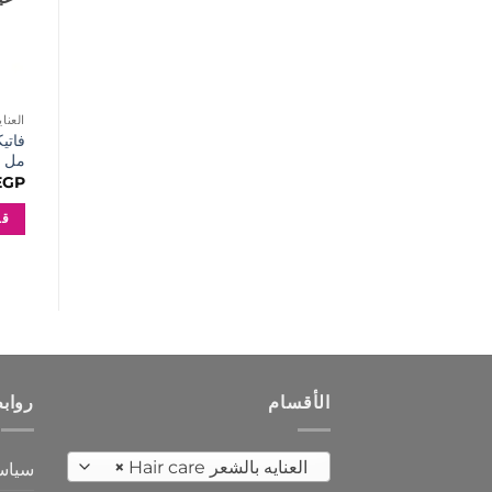
العنايه 
مل
EGP
قر
الأقسام
رواب
العنايه بالشعر Hair care
×
سياس