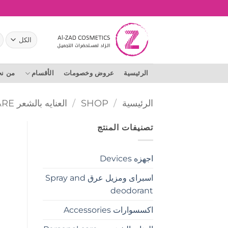
خطي
لمحتوى
ال
عن
الرئيسية
عروض وخصومات
الأقسام
من ن
الرئيسية
/
SHOP
/
العنايه بالشعر HAIR CARE
تصنيفات المنتج
اجهزه Devices
اسبراى ومزيل عرق Spray and
deodorant
اكسسوارات Accessories