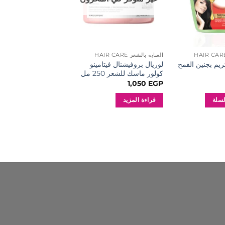
العنايه بالشعر HAIR CARE
العنايه بالشعر HAIR CARE
ريم بجنين القمح
لوريال بروفيشنال فيتامينو
بلوب هير اكسجين 9% 1 لتر
كولور ماسك للشعر 250 مل
60
EGP
1,050
EGP
لسلة
قراءة المزيد
إضافة إلى السلة