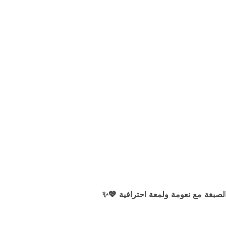
صبغة مع نعومة ولمعة احترافية 💖✨