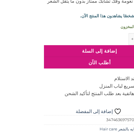
 نعومة وفك تشابك ممتاز بدون ما يثقل الشعر
وفيشنال بلسم فيتامينو كولور 200 مل
إضافة إلى السلة
أطلب الآن
د الاستلام
ريع لباب المنزل
اتفية بعد طلب المنتج لتأكيد الشحن
إضافة إلى المفضلة
34746369757
 بالشعر Hair care