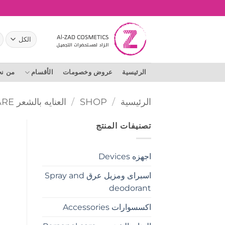
خطي
لمحتوى
ال
عن
الرئيسية
عروض وخصومات
الأقسام
من ن
الرئيسية
/
SHOP
/
العنايه بالشعر HAIR CARE
تصنيفات المنتج
اجهزه Devices
اسبراى ومزيل عرق Spray and
deodorant
اكسسوارات Accessories