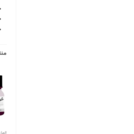
منت
غي
العنايه 