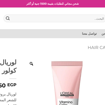
شحن مجاني للطلبات بقيمة 1500 جنية أو أكثر
عروض وخصومات حصرية
بحث
:
حن
تواصل معنا
لوريال
كولور 200 مل
50
EGP
للشعر المص