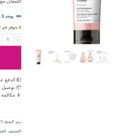
اللمعان مع
👀
يوجد 5 شخصًا يشاهدون هذا المنتج الآن.
2 متوفر في المخزون
كمية لوريال بر
💵 الدفع عن
📦 توصيل س
📱 مكالمة ه
رمز المنتج:
09
التصنيف:
العنايه