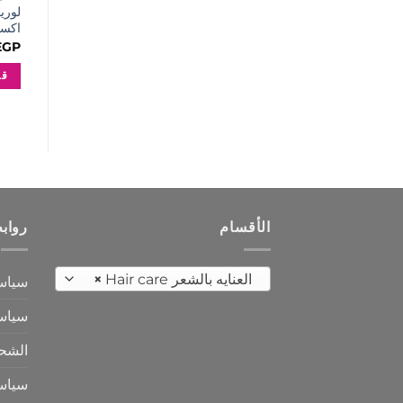
لوري
اكسبر
EGP
قر
الأقسام
رواب
العنايه بالشعر Hair care
×
سياس
سياسة
الشح
سياس