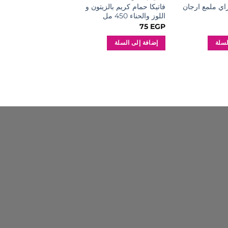
اي ملمع ارجان
فاتيكا حمام كريم بالزيتون و
اللوز والحناء 450 مل
مل
110
EGP
75
EGP
لسلة
إضافة إلى السلة
إضافة إلى السلة