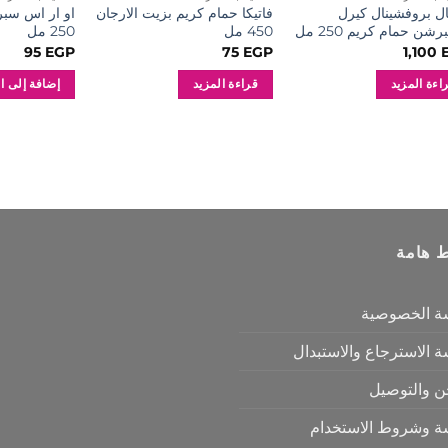
ال بروفشينال كيرل
فاتيكا حمام كريم بزيت الارجان
او ار اس سبر
شن حمام كريم 250 مل
450 مل
250 مل
95
EGP
75
EGP
1,100
اءة المزيد
قراءة المزيد
إضافة إلى ا
ط هامة
ة الخصوصية
 الاسترجاع والاستبدال
ن والتوصيل
ة وشروط الاستخدام