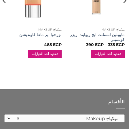
ميكياج MAKEUP
ميكياج MAKEUP
مايبيلين انستانت ايج ريوايند اريزر
بورجوا اير ماط فاونديشن
كونسيلر
نطاق
485
EGP
390
EGP
–
335
EGP
السعر:
من
تحديد أحد الخيارات
تحديد أحد الخيارات
خلال
هناك
هناك
العديد
العديد
من
من
الأشكال
الأشكال
المختلفة
المختلفة
لهذا
لهذا
المنتج.
المنتج.
الأقسام
يمكن
يمكن
اختيار
اختيار
الخيارات
الخيارات
ميكياج Makeup
×
على
على
صفحة
صفحة