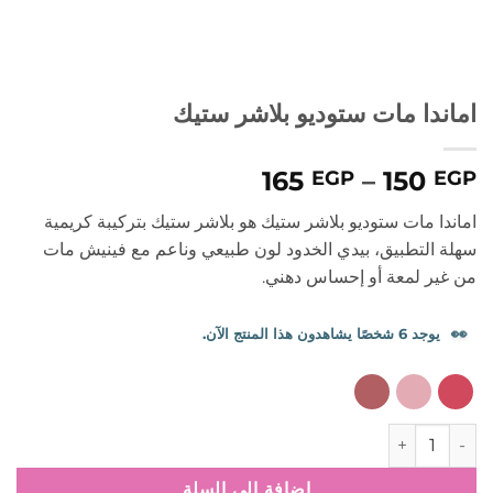
اماندا مات ستوديو بلاشر ستيك
نطاق
165
–
150
EGP
EGP
السعر:
اماندا مات ستوديو بلاشر ستيك هو بلاشر ستيك بتركيبة كريمية
من
سهلة التطبيق، بيدي الخدود لون طبيعي وناعم مع فينيش مات
من غير لمعة أو إحساس دهني.
خلال
👀
يوجد 6 شخصًا يشاهدون هذا المنتج الآن.
كمية اماندا مات ستوديو بلاشر ستيك
إضافة إلى السلة