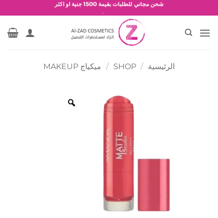
خطي
شحن مجاني للطلبات بقيمة 1500 جنية أو أكثر
لمحتوى
عروض وخصومات حصرية
الرئيسية
/
SHOP
/
ميكياج MAKEUP