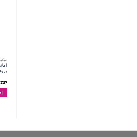
ميكياج UP
امان
برو
EGP
إض