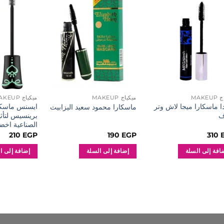
إضافة
إضافة
إلى
إلى
المفضلة
المفضلة
MAKE
ميكياج MAKEUP
ميكياج MAKEUP
دا ماسكارا ميجا لاش وتر
ايسنس ماسكا
ماسكارا محمود سعيد اليزابيث
ف
برينسيس لتأث
الصناعية اخض
210
EGP
190
EGP
310
افة إلى السلة
إضافة إلى السلة
إضافة إلى ا