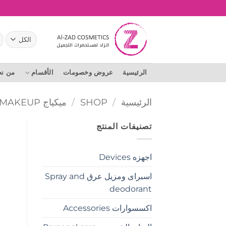
خطي
لمحتوى
ال
عن
الرئيسية
عروض وخصومات
الأقسام
من ن
الرئيسية
/
SHOP
/
ميكياج MAKEUP
تصنيفات المنتج
اجهزه Devices
اسبراى ومزيل عرق Spray and
deodorant
اكسسوارات Accessories