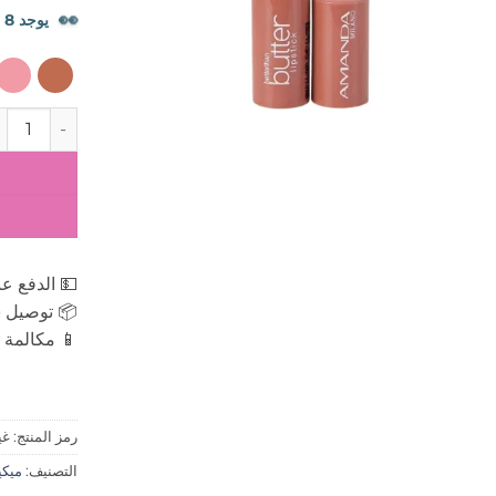
👀
يوجد 8 شخصًا يشاهدون هذا المنتج الآن.
كمية اماندا م
💵 الدفع عن
📦 توصيل س
📱 مكالمة ه
رمز المنتج:
غي
التصنيف:
ميكياج 