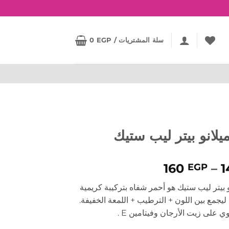
سلة المشتريات /
EGP
0
ميلانو بيتر ليب ستيك
نطاق
160
–
1
EGP
السعر:
نو بيتر ليب ستيك هو أحمر شفاه بتركيبة كريمية
من
ليجمع بين اللون + الترطيب + اللمعة الخفيفة.
وي على زيت الأرجان وفيتامين E .
خلال