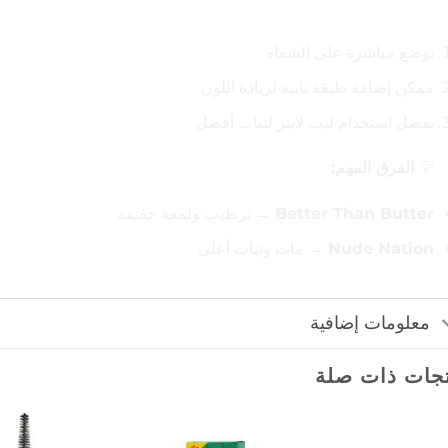
🧴 طريقة الاستخدام
يوضع مباشرة على الشفاه
ممكن إضافة طبقة تانية لزيادة اللون
يفضل استخدام ليب لاينر لثبات أفضل
💡
الفرق المهم:
Better Than Butter
→ ترطيب ولمعة خفيفة
Nude Nation
→ مات وثبات أعلى
معلومات إضافية
جات ذات صلة