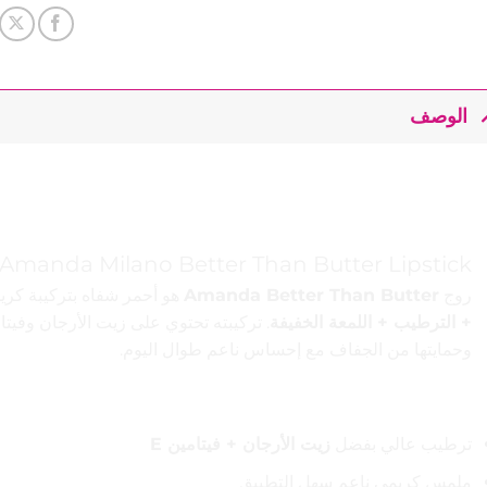
الوصف
💄 أماندا ميلانو بيتر
Lipstick)
Amanda Milano Better Than Butter Lipstick
روج
Amanda Better Than Butter
هو أحمر شفاه بتركيبة كري
+ الترطيب + اللمعة الخفيفة
وحمايتها من الجفاف مع إحساس ناعم طوال اليوم.
💎 المميزات
ترطيب عالي بفضل
زيت الأرجان + فيتامين E
ملمس كريمي ناعم سهل التطبيق