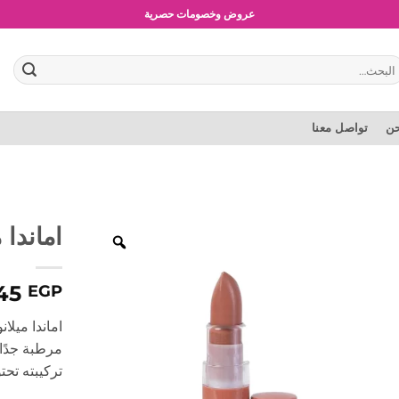
شحن مجاني للطلبات بقيمة 1500 جنية أو أكثر
عروض وخصومات حصرية
بحث
:
حن
تواصل معنا
اماندا 
45
EGP
اماندا ميلا
مرطبة جدًا 
تركيبته تحت