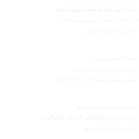
يعطي
لون غني مع لمعة طبيعية خفيفة
مريح على الشفاه ومش بيسبب جفاف
مناسب للاستخدام اليومي
🎨 النتيجة على الشفاه
شفاه ناعمة ومرطبة
لون واضح لكن مش مات تقيل
مظهر طبيعي لامع (Soft Shine Look)
👄 مناسب لـ
الشفاه الجافة أو اللي بتتشقق
اللي بيحبوا الروج
الكريمي المرطب مش المات
الاستخدام اليومي السريع