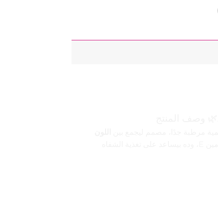
 ليب ستيك (Better Than Butter
🌿 وصف المنتج
مية مرطبة جدًا، مصمم ليجمع بين
اللون
. تركيبته تحتوي على زيت الأرجان وفيتامين E، وده بيساعد على تغذية الشفاه