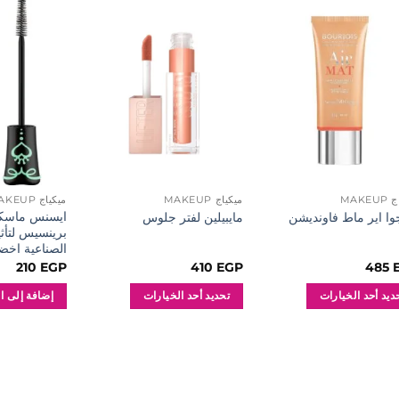
إضافة
إضافة
إلى
إلى
المفضلة
المفضلة
MAKE
ميكياج MAKEUP
ميكياج MAKEUP
ايسنس ماسكا
وا اير ماط فاونديشن
مايبيلين لفتر جلوس
برينسيس لتأث
الصناعية اخض
210
EGP
410
EGP
485
ديد أحد الخيارات
تحديد أحد الخيارات
إضافة إلى ا
هناك
د
العديد
من
كال
الأشكال