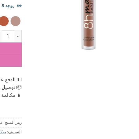
👀
يوجد 5 شخصًا يشاهدون هذا المنتج الآن.
كمية ايسنس 
💵 الدفع عن
📦 توصيل س
📱 مكالمة ه
رمز المنتج:
غي
التصنيف:
ميكياج 