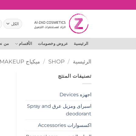
خطي
لمحتوى
ال
عن
الرئيسية
عروض وخصومات
الأقسام
من ن
الرئيسية
/
SHOP
/
ميكياج MAKEUP
تصنيفات المنتج
اجهزه Devices
اسبراى ومزيل عرق Spray and
deodorant
اكسسوارات Accessories