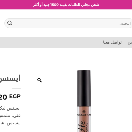
شحن مجاني للطلبات بقيمة 1500 جنية أو أكثر
عروض وخصومات حصرية
بحث
:
حن
تواصل معنا
ايسنس 
20
EGP
ايسنس ليكو
غني، ملمس 
ايسنس تشمل