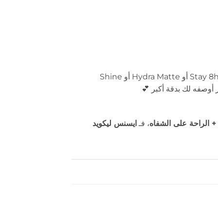
اسم المنتج عام، لأن ايسنس لديها أكثر من نوع ليكويد ليبستيك (مثل Stay 8h أو Hydra Matte أو Shine
 + الراحة على الشفاه
، فـ
ايسنس ليكويد