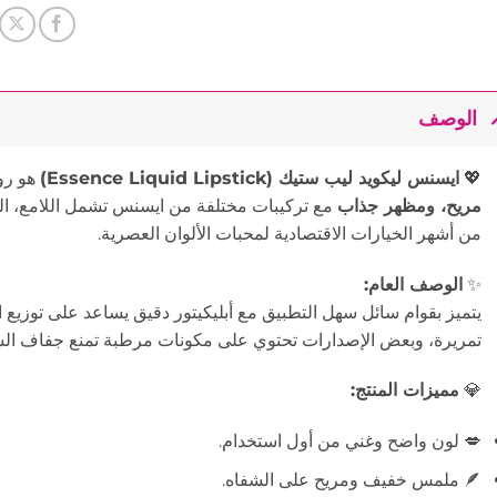
الوصف
💖
ايسنس ليكويد ليب ستيك (Essence Liquid Lipstick)
هو رو
مريح، ومظهر جذاب
مع تركيبات مختلفة من ايسنس تشمل اللامع، الك
من أشهر الخيارات الاقتصادية لمحبات الألوان العصرية.
✨
الوصف العام:
يتميز بقوام سائل سهل التطبيق مع أبليكيتور دقيق يساعد على توزيع ا
تمريرة، وبعض الإصدارات تحتوي على مكونات مرطبة تمنع جفاف الش
💎
مميزات المنتج:
💋 لون واضح وغني من أول استخدام.
🪶 ملمس خفيف ومريح على الشفاه.