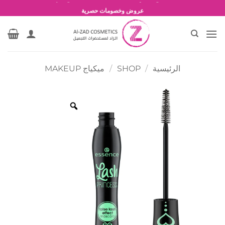
خطي
شحن مجاني للطلبات بقيمة 1500 جنية أو أكثر
لمحتوى
عروض وخصومات حصرية
الرئيسية
/
SHOP
/
ميكياج MAKEUP