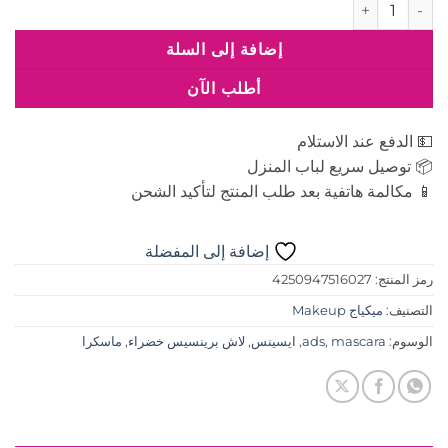
كمية ايسنس ماسكارا لاش برينسيس لتأثير الرموش الصناعية اخضر
إضافة إلى السلة
أطلب الآن
💵 الدفع عند الاستلام
📦 توصيل سريع لباب المنزل
📱 مكالمة هاتفية بعد طلب المنتج لتأكيد الشحن
إضافة إلى المفضلة
رمز المنتج:
4250947516027
التصنيف:
ميكياج Makeup
الوسوم:
mascara
,
ads
,
ايسينس
,
لاش برينسيس خضراء
,
ماسكرا