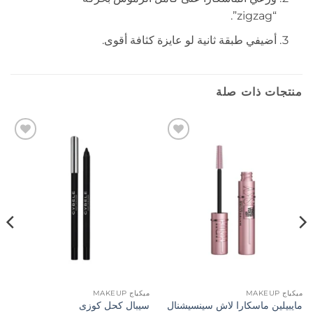
“zigzag”.
أضيفي طبقة ثانية لو عايزة كثافة أقوى.
منتجات ذات صلة
إضافة
إضافة
إلى
إلى
المفضلة
المفضلة
ميكياج MAKEUP
ميكياج MAKEUP
مايبيلين ماسكارا لاش سينسيشنال
سيبال كحل كوزى