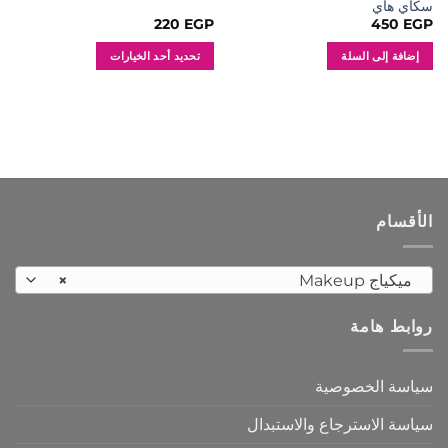
سكاي هاي
220
EGP
450
EGP
إضافة إلى السلة
تحديد أحد الخيارات
هناك
العديد
من
الأشكال
المختلفة
لهذا
المنتج.
الأقسام
يمكن
اختيار
الخيارات
ميكياج Makeup
×
على
صفحة
روابط هامة
المنتج
سياسة الخصوصية
سياسة الاسترجاع والاستبدال