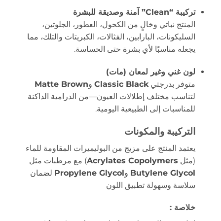
تركيبة “Clean” آمنة وصديقة للبشرة
المنتج نباتي وخالٍ من الكحول، العطور، الجلوتين،
السليكونات، البارابين، الفثالات، الكبريتات والتلك، مما
يجعله مناسبًا لأي بشرة حتى الحساسة.
لون غني وغير لمعان (مات)
متوفر بدرجتي
Classic Black
و
Matte Brown
لتناسب مختلف إطلالات العيون—من الدرامية الداكنة
للمناسبات إلى الطبيعية اليومية.
التركيبة والمكونات
يعتمد المنتج على مزيج من البوليميرات المقاومة للماء
(مثل
Acrylates Copolymers
) مع مرطبات مثل
Butylene Glycol
و
Propylene Glycol
لضمان
سلاسة وسهولة تطبيق اللون
خلاصة :