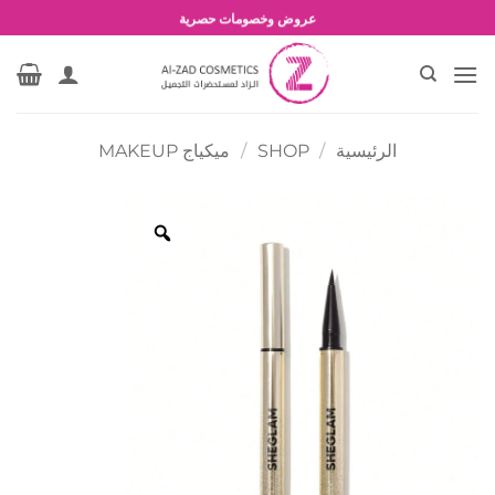
خطي
شحن مجاني للطلبات بقيمة 1500 جنية أو أكثر
لمحتوى
عروض وخصومات حصرية
الرئيسية
/
SHOP
/
ميكياج MAKEUP