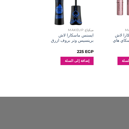
ميكياج MAKEUP
ميكياج MAKEUP
ارا لاش
ايسنس ماسكارا لاش
سيبال قلم كحل استيك
كاي هاي
برينسيس وتر بروف ازرق
130
EGP
225
EGP
لسلة
إضافة إلى السلة
قراءة المزيد