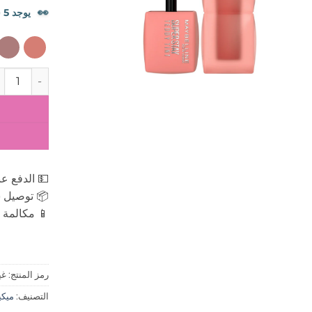
👀
يوجد 5 شخصًا يشاهدون هذا المنتج الآن.
كمية مايبيلي
💵 الدفع عن
📦 توصيل س
📱 مكالمة ه
رمز المنتج:
غي
التصنيف:
ميكياج 