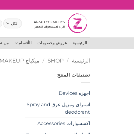
خطي
لمحتوى
ال
عن
الرئيسية
عروض وخصومات
الأقسام
من ن
الرئيسية
/
SHOP
/
ميكياج MAKEUP
تصنيفات المنتج
اجهزه Devices
اسبراى ومزيل عرق Spray and
deodorant
اكسسوارات Accessories