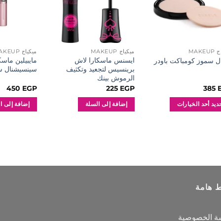
MAKE
ميكياج MAKEUP
ميكياج MAKEUP
ايسنس ماسكارا لاش
مايبيلين ماسك
ل سموز كومباكت باودر
برينسيس لتجعيد وتكثيف
سينسيشنال س
الرموش بينك
450
EGP
225
EGP
385
ديد أحد الخيارات
إضافة إلى السلة
إضافة إلى ا
د
كال
تلفة
ج.
ط هامة
ر
ة الخصوصية
ارات