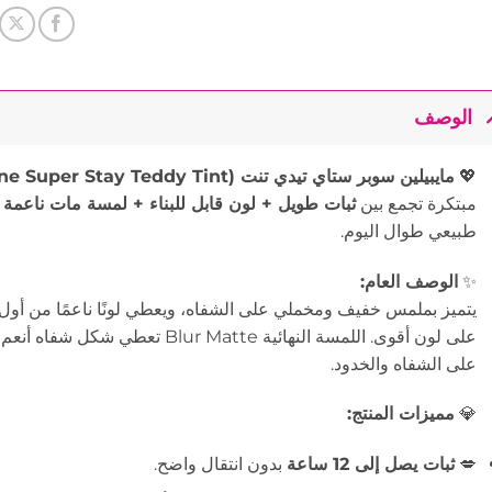
الوصف
💖
مايبيلين سوبر ستاي تيدي تنت (Maybelline Super Stay Teddy Tint)
مبتكرة تجمع بين
ثبات طويل + لون قابل للبناء + لمسة مات ناعمة
طبيعي طوال اليوم.
✨
الوصف العام:
يتميز بملمس خفيف ومخملي على الشفاه، ويعطي لونًا ناعمًا من أول
على لون أقوى. اللمسة النهائية ur Matte
على الشفاه والخدود.
💎
مميزات المنتج:
💋
ثبات يصل إلى 12 ساعة
بدون انتقال واضح.