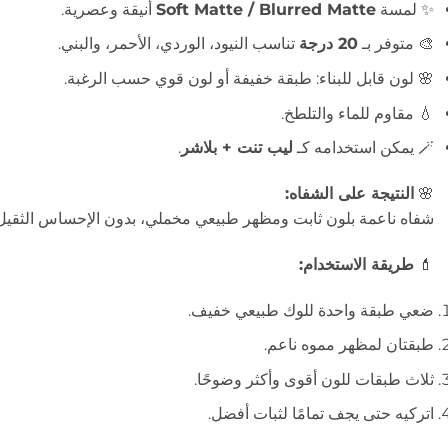
✨ لمسة
Soft Matte / Blurred Matte
أنيقة وعصرية.
🎨 متوفر بـ
20 درجة
تناسب النيود، الوردي، الأحمر، والبني.
🌸 لون قابل للبناء: طبقة خفيفة أو لون قوي حسب الرغبة.
💧 مقاوم للماء والتلطخ.
🪄 يمكن استخدامه كـ
ليب تنت + بلاشر
.
🌸
النتيجة على الشفاه:
شفاه ناعمة بلون ثابت ومظهر طبيعي مخملي، بدون الإحساس الثقيل 
💄
طريقة الاستخدام:
ضعي طبقة واحدة للوك طبيعي خفيف.
طبقتان لمظهر مموه ناعم.
ثلاث طبقات للون أقوى وأكثر وضوحًا.
اتركيه حتى يجف تمامًا لثبات أفضل.