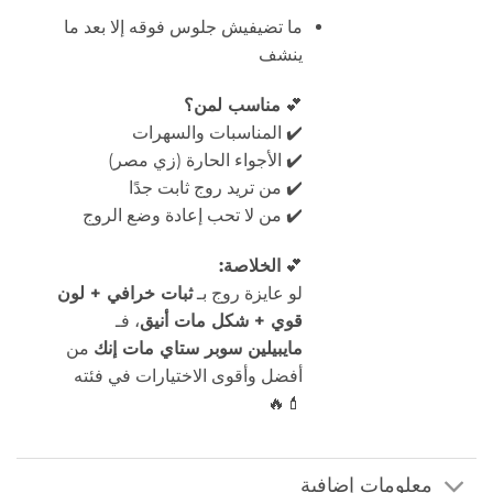
ما تضيفيش جلوس فوقه إلا بعد ما
ينشف
💕
مناسب لمن؟
✔️ المناسبات والسهرات
✔️ الأجواء الحارة (زي مصر)
✔️ من تريد روج ثابت جدًا
✔️ من لا تحب إعادة وضع الروج
💕
الخلاصة:
لو عايزة روج بـ
ثبات خرافي + لون
قوي + شكل مات أنيق
، فـ
مايبيلين سوبر ستاي مات إنك
من
أفضل وأقوى الاختيارات في فئته
💄🔥
معلومات إضافية