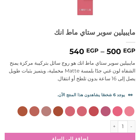
مايبيلين سوبر ستاي ماط انك
نطاق
540
–
500
EGP
EGP
السعر:
مايبيلين سوبر ستاي ماط انك هو روج سائل بتركيبة مركزة يمنح
من
الشفاه لون غني جدًا بلمسة Matte مخملية، ويتميز بثبات طويل
يصل إلى 16 ساعة بدون تلطخ أو انتقال.
خلال
👀
يوجد 6 شخصًا يشاهدون هذا المنتج الآن.
كمية مايبيلين سوبر ستاي ماط انك
إضافة إلى السلة