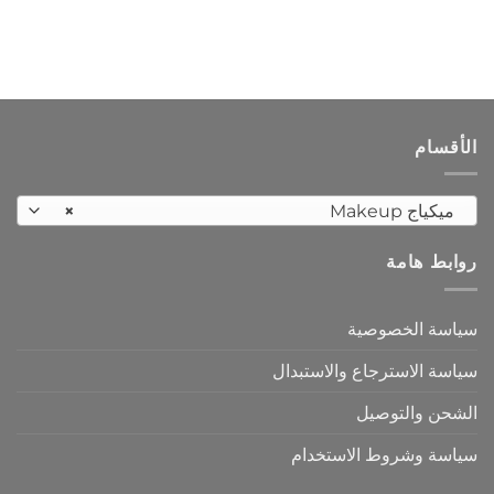
العديد
من
الأشكال
المختلفة
لهذا
المنتج.
الأقسام
يمكن
اختيار
الخيارات
ميكياج Makeup
×
على
صفحة
روابط هامة
المنتج
سياسة الخصوصية
سياسة الاسترجاع والاستبدال
الشحن والتوصيل
سياسة وشروط الاستخدام