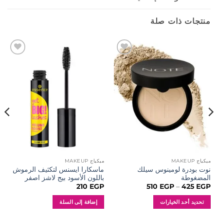
منتجات ذات صلة
إضافة
إضافة
إلى
إلى
المفضلة
المفضلة
ميكياج MAKEUP
ميكياج MAKEUP
نوت بودرة لومينوس سيلك
ماسكارا ايسنس لتكثيف الرموش
المضغوطة
باللون الأسود بيج لاشز اصفر
نطاق
210
EGP
510
EGP
–
425
EGP
السعر:
من
تحديد أحد الخيارات
إضافة إلى السلة
خلال
هناك