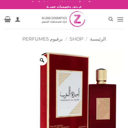
خطي
شحن مجاني للطلبات بقيمة 1500 جنية أو أكثر
لمحتوى
عروض وخصومات حصرية
الرئيسية
/
SHOP
/
برفيوم PERFUMES