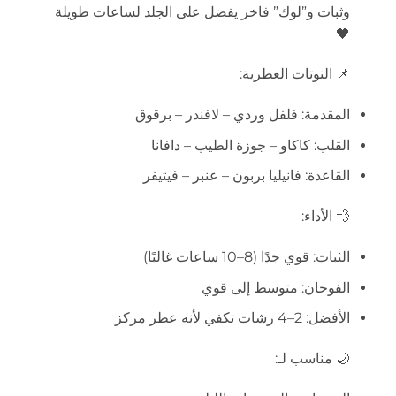
وثبات و”لوك” فاخر يفضل على الجلد لساعات طويلة
🖤
📌 النوتات العطرية:
المقدمة: فلفل وردي – لافندر – برقوق
القلب: كاكاو – جوزة الطيب – دافانا
القاعدة: فانيليا بربون – عنبر – فيتيفر
💨 الأداء:
الثبات: قوي جدًا (8–10 ساعات غالبًا)
الفوحان: متوسط إلى قوي
الأفضل: 2–4 رشات تكفي لأنه عطر مركز
🌙 مناسب لـ: