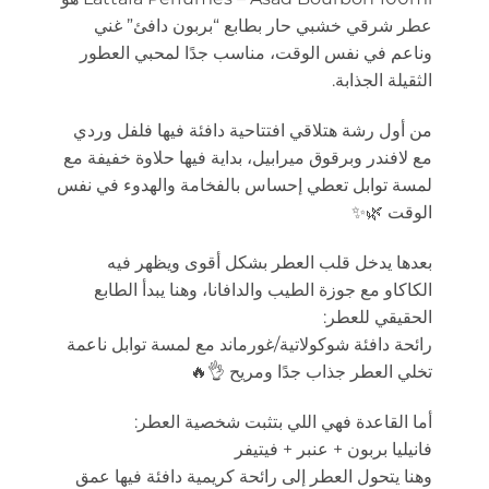
عطر شرقي خشبي حار بطابع “بربون دافئ” غني
وناعم في نفس الوقت، مناسب جدًا لمحبي العطور
الثقيلة الجذابة.
من أول رشة هتلاقي افتتاحية دافئة فيها فلفل وردي
مع لافندر وبرقوق ميرابيل، بداية فيها حلاوة خفيفة مع
لمسة توابل تعطي إحساس بالفخامة والهدوء في نفس
الوقت 🌿✨
بعدها يدخل قلب العطر بشكل أقوى ويظهر فيه
الكاكاو مع جوزة الطيب والدافانا، وهنا يبدأ الطابع
الحقيقي للعطر:
رائحة دافئة شوكولاتية/غورماند مع لمسة توابل ناعمة
تخلي العطر جذاب جدًا ومريح 👌🔥
أما القاعدة فهي اللي بتثبت شخصية العطر:
فانيليا بربون + عنبر + فيتيفر
وهنا يتحول العطر إلى رائحة كريمية دافئة فيها عمق