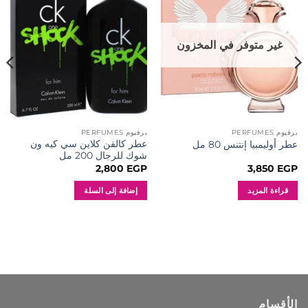
إلى
إلى
المفضلة
المفضلة
غير متوفر في المخزون
برفيوم PERFUMES
برفيوم PERFUMES
عطر كالفن كلاين سي كيه ون
عطر أوليمبيا إنتنس 80 مل
شوك للرجال 200 مل
2,800
EGP
3,850
EGP
قراءة المزيد
إضافة إلى السلة
الأقسام