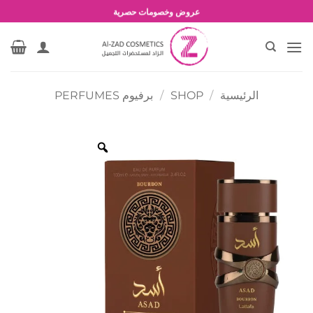
خطي
شحن مجاني للطلبات بقيمة 1500 جنية أو أكثر
لمحتوى
عروض وخصومات حصرية
الرئيسية
/
SHOP
/
برفيوم PERFUMES