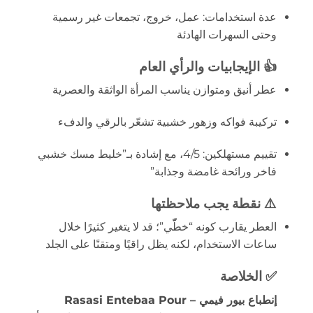
عدة استخدامات: عمل، خروج، تجمعات غير رسمية
وحتى السهرات الهادئة
👍
الإيجابيات والرأي العام
عطر أنيق ومتوازن يناسب المرأة الواثقة والعصرية
تركيبة فواكه وزهور خشبية تشعّر بالرقي والدفء
تقييم مستهلكين: 4/5، مع إشادة بـ”خليط مسك خشبي
فاخر ورائحة غامضة وجذابة”
⚠️
نقطة يجب ملاحظتها
العطر يقارب كونه “خطّّي”؛ قد لا يتغير كثيرًا خلال
ساعات الاستخدام، لكنه يظل راقيًا ومتقنًا على الجلد
✅
الخلاصة
إنطباع بيور فيمي – Rasasi Entebaa Pour