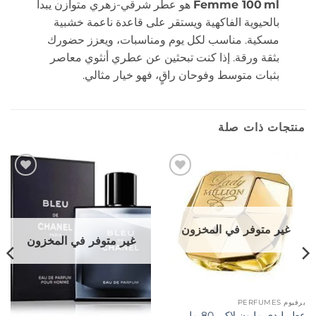
Femme 100 ml
هو عطر شرقي-زهري متوازن يبدأ
بالحيوية الفاكهية ويستقر على قاعدة ناعمة خشبية
مسكية. مناسب لكل يوم ومناسبات، ويعزز حضورك
بثقة ورقة. إذا كنت تبحثين عن عطري أنثوي معاصر
بثبات متوسط وفوحان راقٍ، فهو خيار مثالي.
منتجات ذات صلة
إضافة
إضافة
إلى
إلى
المفضلة
المفضلة
غير متوفر في المخزون
غير متوفر في المخزون
برفيوم PERFUMES
عطر ليدي مليون لاكي 80 مل