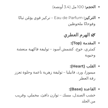
الحجم:
100 مل (3.4 أونصة)
التركيز:
Eau de Parfum – تركيز قوي يؤمّن ثباتًا
وفوحانًا ملحوظين
🌿
الهرم العطري
المقدمة (Top):
كمثري، خوخ، كشمش أسود – توليفة فاكهية منعشة
وحيوية
القلب (Heart):
ميموزا، ورد، فانيليا – توليفة زهرية ناعمة وحلوة تعزز
رقة العطر
القاعدة (Base):
خشب الصندل، مسك – توازن دافئ، مخملي، وقريب
من الجلد