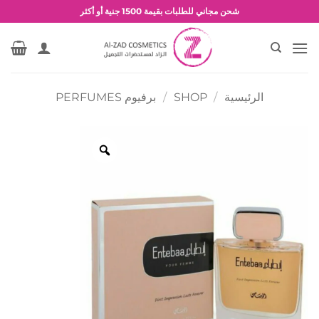
خطي
شحن مجاني للطلبات بقيمة 1500 جنية أو أكثر
لمحتوى
عروض وخصومات حصرية
الرئيسية
/
SHOP
/
برفيوم PERFUMES