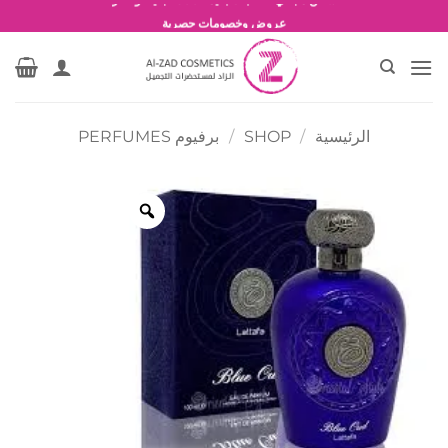
خطي
شحن مجاني للطلبات بقيمة 1500 جنية أو أكثر
لمحتوى
عروض وخصومات حصرية
الرئيسية
/
SHOP
/
برفيوم PERFUMES