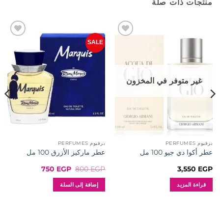
منتجات ذات صلة
SALE
إضافة
إضافة
إلى
إلى
المفضلة
المفضلة
غير متوفر في المخزون
برفيوم PERFUMES
برفيوم PERFUMES
عطر أكوا دي جيو 100 مل
عطر ماركيز الأزرق 100 مل
السعر
السعر
750
EGP
800
EGP
3,550
EGP
الأصلي
الحالي
هو:
هو:
قراءة المزيد
إضافة إلى السلة
750 EGP.
800 EGP.