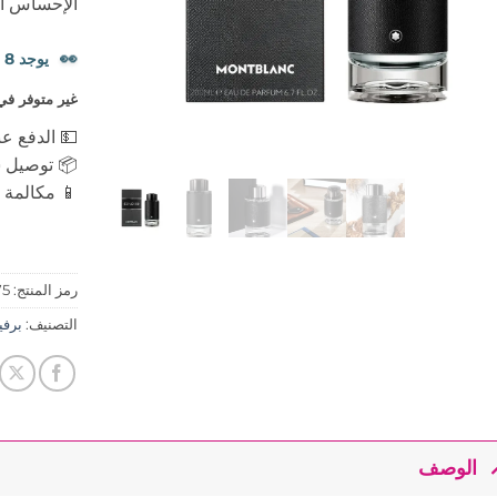
الإحساس ال
👀
يوجد 8 شخصًا يشاهدون هذا المنتج الآن.
غير متوفر في
💵 الدفع عن
📦 توصيل س
📱 مكالمة ه
رمز المنتج:
75
التصنيف:
برفيوم s
الوصف