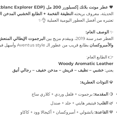
🖤
عطر مونت بلانك إكسبلورر 200 مل (Montblanc Explorer EDP)
الحديثة، معروف بريحته
النظيفة الفخمة + الطابع الخشبي المدخن 
تعتبره من أفضل العطور اليومية العملية 👌✨
✨
الوصف العام:
العطر صدر سنة 2019، وبيقدم مزيج بين
البرجموت الإيطالي المنعش +
والأمبروكسان
بطابع قريب من عطور الـ Aventus style وأسهل في الاستخدام اليومي.
👉 الطابع العام:
Woody Aromatic Leather
يعني:
خشبي – نظيف – فريش – مدخن خفيف – رجالي أنيق
💎
النوتات العطرية:
🍋
المقدمة:
برجموت + فلفل وردي + كلاري ساج
🌿
القلب:
فيتيفر هايتي + جلد + صندل
🤎
القاعدة:
باتشولي + أمبروكسان + أكيجالا وود + كاكاو