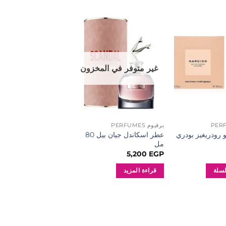
إضافة
إضافة
إلى
إلى
المفضلة
المفضلة
غير متوفر في المخزون
غير متوفر في ال
برفيوم PERFUMES
برفيوم PERFUMES
رودريغيز بودري
عطر اسكاندل جيان بيل 80
مل
مل
3,850
EGP
5,200
EGP
لسلة
قراءة المزيد
قراءة المزيد