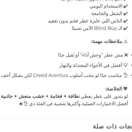
✔️ الاستخدام اليومي
✔️ الشغل والجامعة
✔️ الناس اللي عايزة عطر فخم بدون تعقيد
✔️ الـ Blind Buy الآمن نسبيًا
⚠️
ملاحظات مهمة:
❌ مش عطر “وحش أداء” أو ثقيل جدًا
💡 أفضل في الأجواء المعتدلة والنهار
👌 مناسب جدًا لو بتحب أسلوب Creed Aventus لكن بشكل أخف وأرخص
💖
الخلاصة:
لو بتدور على عطر يعطي
نظافة + فخامة + خشب منعش + جاذبية ي
أفضل الاختيارات العملية وأكثرها شعبية في الفئة دي 👌🔥
جات ذات صلة