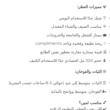
💎
مميزات العطر:
👔 شيك جدًا للاستخدام اليومي
🌞 مناسب الصيف والشتاء المعتدل
💼 ممتاز للشغل والجامعة والخروجات
✨ ريحة نظيفة وفخمة وتاخد compliments
💰 قيمة ممتازة مقارنة بعطور نفس الطابع
🧴 حجم 200 مل اقتصادي جدًا للاستخدام الكثيف
🌸
الثبات والفوحان:
⏰ الثبات: متوسط إلى جيد (حوالي 5–8 ساعات حسب البشرة)
🌬️ الفوحان: متوسط وواضح بالبداية
💕
مناسب لمين؟
✔️ اللي يحب العطور النظيفة الراقية