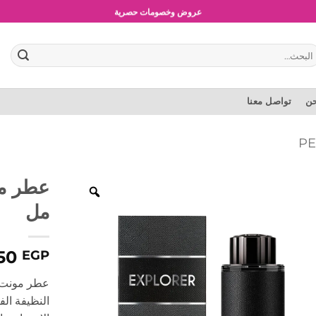
شحن مجاني للطلبات بقيمة 1500 جنية أو أكثر
عروض وخصومات حصرية
بحث
:
حن
تواصل معنا
مل
750
EGP
النظيفة ال