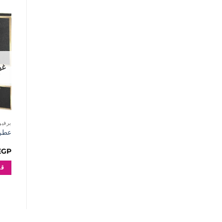
غي
برفيوم MES
عطر ج
EGP
قر