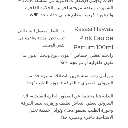
أحدث وأجمل الإصدارات الأنثوية في سلسلة Hawas
الشهيرة، وبيقدم مزيج ساحر بين الحلاوة الفاخرة
والزهور الكريمية بطابع شبابي جذاب جدًا 💖🔥
Rasasi Hawas
هذا العطر معمول للبنت اللي
Pink Eau de
تحب تكون ملفتة وناعمة في
نفس الوقت…
Parfum 100ml
رائحته تعطي إحساس “أنثوي دلوع وفخم” بدون ما
تكون طفولية أو مزعجة ✨🌸
من أول رشة ستشعرين بانطلاقة مميزة جدًا من:
النيرولي المصري + القرفة + جوزة الطيب 🌿✨
البداية هنا مختلفة عن العطور الحلوة التقليدية، لأن
النيرولي يعطي انتعاش نظيف وزهري، بينما القرفة
وجوزة الطيب يضيفوا دفء وتوابل خفيفة تخلي
الافتتاحية فاخرة ومميزة جدًا.