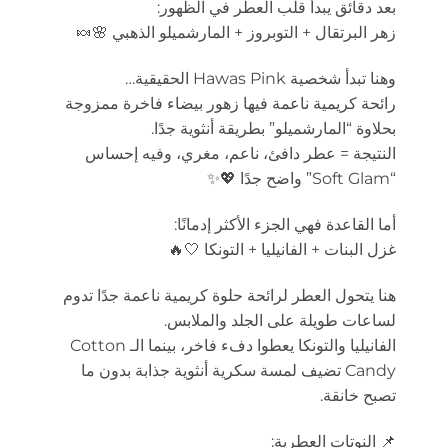
بعد دقائق يبدأ قلب العطر في الظهور:
زهر البرتقال + التوبروز + المارشميلو الذهبي 🌸🍬
وهنا تبدأ شخصية Hawas Pink الحقيقية…
رائحة كريمية ناعمة فيها زهور بيضاء فاخرة ممزوجة
بحلاوة “المارشميلو” بطريقة أنثوية جدًا.
النتيجة = عطر دافئ، ناعم، مغري، وفيه إحساس
“Soft Glam” واضح جدًا 💖✨
أما القاعدة فهي الجزء الأكثر إدمانًا:
غزل البنات + الفانيليا + التونكا 🤍🔥
هنا يتحول العطر لرائحة حلوة كريمية ناعمة جدًا تدوم
لساعات طويلة على الجلد والملابس.
الفانيليا والتونكا يعطوا دفء فاخر، بينما الـ Cotton
Candy تضيف لمسة سكرية أنثوية جذابة بدون ما
تصبح خانقة.
📌 النوتات العطرية: