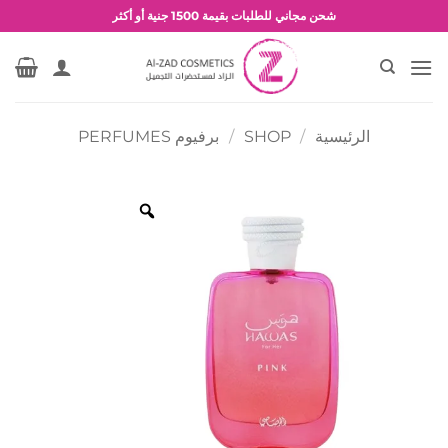
خطي
شحن مجاني للطلبات بقيمة 1500 جنية أو أكثر
لمحتوى
عروض وخصومات حصرية
الرئيسية
/
SHOP
/
برفيوم PERFUMES