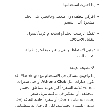
إذا اخترت استخدامها:
افركي بلطف
دون ضغط، وحافظي على الجلد
مشدودًا أثناء التنعيم.
يُفضَّل ترطيب الجلد أو استخدام كريم/غسول
لتقليل الاحتكاك.
تجنبي الاحتفاظ بها في بيئة رطبة لفترة طويلة
لتجنب الصدأ.
💡 نصيحة بديلة:
إذا واجهتِ مشاكل في الاستخدام مع Flamingo، قد
تكون خيارات مثل
Athena Club
أو حتى شفرات
Venus ثلاثية الشفرة أكثر نعومة لمناطق الجسم
المختلفة، أو التفكير في ماكينة مزيل شعر
(Dermaplane razor) أو شفرة أحادية الحافة (DE
razor) للبشرة الحساسة، لكن كل خيار له متطلباته
.