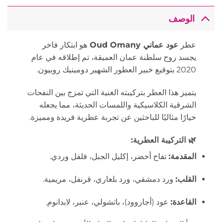
الوصف
عطر
عود عماني Oud Omany
هو ابتكار فاخر
يجسد روح سلطنة عمان العميقة، تم إطلاقه في عام
2020 بتوقيع خبير العطور الشهير دومينيك روبيون.
يتميز هذا العطر بتركيبته الغنية التي تمزج بين النفحات
الشرقية الكلاسيكية واللمسات الحديثة، مما يجعله
خيارًا مثاليًا للباحثين عن تجربة عطرية فريدة ومميزة.
🌿
التركيبة العطرية:
المقدمة:
تفاح أخضر، إكليل الجبل، فلفل وردي.
القلب:
ورد دمشقي، ورد بلغاري، قرنفل، مريمية.
القاعدة:
عود (أجاروود)، باتشولي، عنبر، لابدانوم.