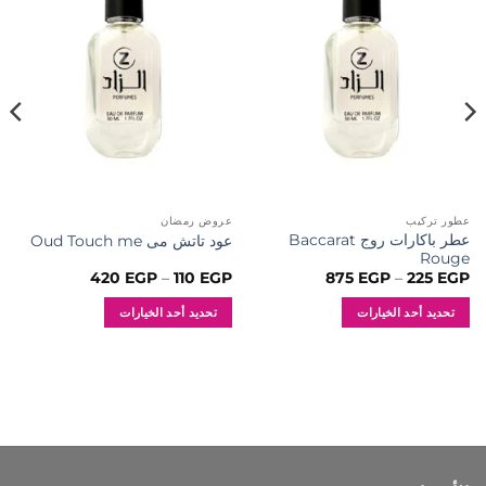
إلى
إلى
المفضلة
المفضلة
عطور تركيب
عروض رمضان
عطر باكارات روج Baccarat
عود تاتش مى Oud Touch me
Rouge
نطاق
نطاق
420
EGP
–
110
EGP
875
EGP
–
225
EGP
السعر:
السعر:
من
من
تحديد أحد الخيارات
تحديد أحد الخيارات
خلال
خلال
هناك
هناك
العديد
العديد
من
من
الأشكال
الأشكال
المختلفة
المختلفة
لهذا
لهذا
المنتج.
المنتج.