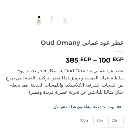
عطر عود عماني Oud Omany
نطاق
385
–
100
EGP
EGP
السعر:
عطر عود عماني Oud Omany
هو ابتكار فاخر يجسد روح
من
سلطنة عمان العميقة و
يتميز هذا العطر بتركيبته الغنية التي تمزج
بين النفحات الشرقية الكلاسيكية واللمسات الحديثة، مما يجعله
خلال
خيارًا مثاليًا للباحثين عن تجربة عطرية فريدة ومميزة.
👀
يوجد 7 شخصًا يشاهدون هذا المنتج الآن.
100ml
50ml
20ml