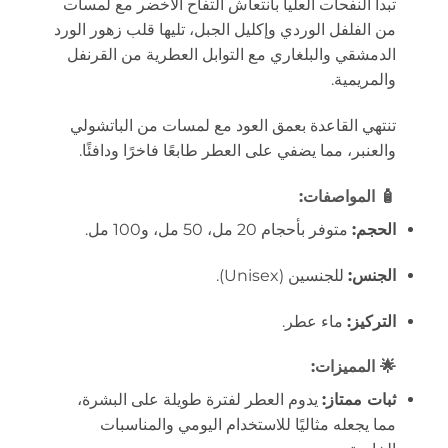
تبدأ النفحات العليا بانتعاش التفاح الأخضر مع لمسات
من الفلفل الوردي وإكليل الجبل، تليها قلب زهور الورد
الدمشقي والبلغاري مع التوابل العطرية من القرنفل
والمريمية.
تنتهي القاعدة بعمق العود مع لمسات من الباتشولي
والعنبر، مما يضفي على العطر طابعًا فاخرًا ودافئًا.
🧴
المواصفات:
الحجم:
متوفر بأحجام 20 مل، 50 مل، و100 مل.
الجنس:
للجنسين (Unisex).
التركيز:
ماء عطر.
🌟
المميزات:
ثبات ممتاز:
يدوم العطر لفترة طويلة على البشرة،
مما يجعله مثاليًا للاستخدام اليومي والمناسبات