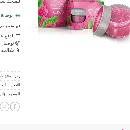
ليمنحك شفا
👀
يوجد 8 شخصًا يشاهدون هذا المنتج الآن.
غير متوفر في
💵 الدفع عن
📦 توصيل س
📱 مكالمة ه
رمز المنتج:
88
التصنيف:
العنايه
الوسوم:
lip
,