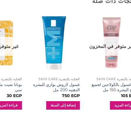
جات ذات صلة
إضافة
إضافة
إلى
إلى
المفضلة
المفضلة
ر متوفر في المخزون
غير متوفر
بالبشره SKIN CARE
العنايه بالبشره SKIN CARE
العنايه بالبشره SKIN CARE
 غسول بالكولاجين لجميع
غسول لاروش بوازي للبشره
بوبانا شيت م
البشرة 150 مل
الدهنيه 200 مل
سي
30
EGP
750
EGP
105
اءة المزيد
إضافة إلى السلة
قراءة المزيد