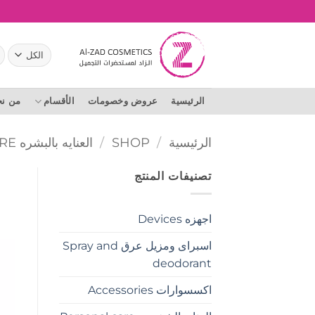
خطي
لمحتوى
ال
عن
الرئيسية
عروض وخصومات
الأقسام
من ن
الرئيسية
/
SHOP
/
العنايه بالبشره SKIN CARE
تصنيفات المنتج
اجهزه Devices
اسبراى ومزيل عرق Spray and
deodorant
اكسسوارات Accessories