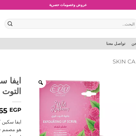
شحن مجاني للطلبات بقيمة 1500 جنية أو أكثر
عروض وخصومات حصرية
بحث
:
حن
تواصل معنا
ايفا س
التوت البر
65
EGP
هو مصمم خص