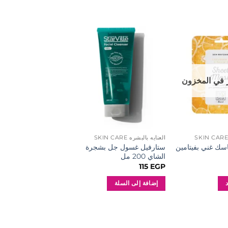
إضافة
إضافة
إلى
إلى
المفضلة
المفضلة
 في المخزون
غير متوفر في ال
العنايه بالبشره SKIN CARE
العنايه بالبشره SKIN CARE
اسك غني بفيتامين
ستارفيل غسول جل بشجرة
فارم ستاي غسول الوج
الشاي 200 مل
فيتامين سي
180
EGP
115
EGP
إضافة إلى السلة
قراءة المزيد