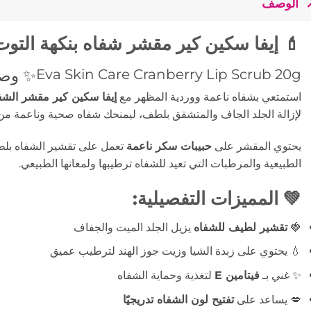
الوصف
💄 إيفا سكين كير مقشر شفاه بنكهة التوت البر
Eva Skin Care Cranberry Lip Scrub 20g
✨ وص
استمتعي بشفاه ناعمة ووردية المظهر مع
إيفا سكين كير مقشر الشفا
لإزالة الجلد الجاف والمتشقق بلطف، ليمنحك شفاه صحية وناعمة من
يحتوي المقشر على
حبيبات سكر ناعمة
تعمل على تقشير الشفاه بلطف
الطبيعية والمرطبات التي تعيد للشفاه ترطيبها ولمعانها الطبيعي.
💚 المميزات التفصيلية:
🍓
تقشير لطيف للشفاه
يزيل الجلد الميت والجفاف
💧 يحتوي على زبدة الشيا وزيت جوز الهند لترطيب عميق
✨ غني بـ
فيتامين E
لتغذية وحماية الشفاه
💋 يساعد على
تفتيح لون الشفاه تدريجيًا