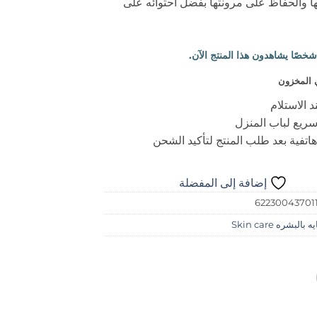
ا والحفاظ على مرونتها بفضل احتوائه على
 المخزون
د الاستلام
ريع لباب المنزل
اتفية بعد طلب المنتج لتأكيد الشحن
إضافة إلى المفضلة
62230043701
 بالبشره Skin care