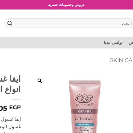
عروض وخصومات حصرية
بحث
:
حن
تواصل معنا
ايفا غ
انواع البش
105
EGP
غسول للوج