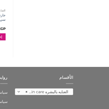
العنايه 
جارن
سي 400 م
EGP
إض
الأقسام
رواب
العنايه بالبشره Skin care
×
سياس
سياسة