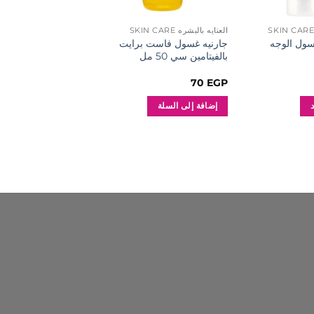
العنايه بالبشره SKIN CARE
العنايه بالبشره SKIN CARE
سول الوجه
جارنيه غسول فاست برايت
ايفا غسول للوجه غني ب
بالفيتامين سي 50 مل
والخيار للبشرة الدهنية 150 مل
50
EGP
70
EGP
إضافة إلى السلة
إضافة إلى السلة