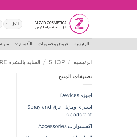
خطي
لمحتوى
ال
عن
الرئيسية
عروض وخصومات
الأقسام
من ن
الرئيسية
/
SHOP
/
العنايه بالبشره SKIN CARE
تصنيفات المنتج
اجهزه Devices
اسبراى ومزيل عرق Spray and
deodorant
اكسسوارات Accessories