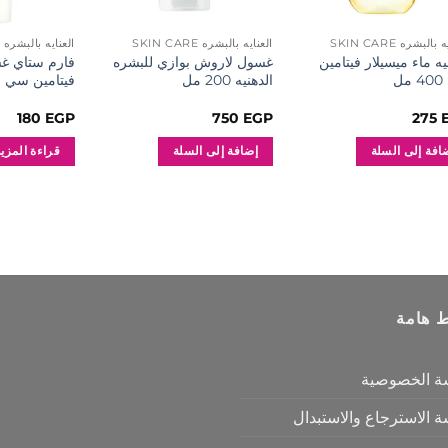
بالبشره SKIN CARE
العنايه بالبشره SKIN CARE
العنايه بالبشره SKIN CARE
يه ماء ميسيلار فيتامين
غسول لاروش بوازي للبشره
فارم ستاي غ
ل
الدهنيه 200 مل
فيتامين سي
180
EGP
750
EGP
275
افة إلى السلة
إضافة إلى السلة
قراءة المزيد
ط هامة
ة الخصوصية
 الاسترجاع والاستبدال