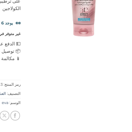
على ترطيبه
الكولاجين
👀
يوجد 6 شخصًا يشاهدون هذا المنتج الآن.
غير متوفر في
💵 الدفع عن
📦 توصيل س
📱 مكالمة ه
رمز المنتج:
13
التصنيف:
العنايه
الوسم:
eva