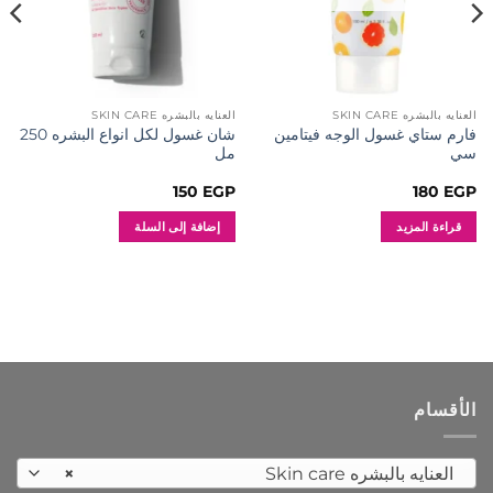
العنايه بالبشره SKIN CARE
العنايه بالبشره SKIN CARE
فارم ستاي غسول الوجه فيتامين
شان غسول لكل انواع البشره 250
سي
مل
150
EGP
180
EGP
قراءة المزيد
إضافة إلى السلة
الأقسام
العنايه بالبشره Skin care
×