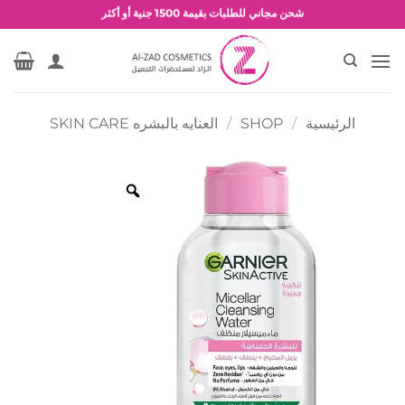
خطي
شحن مجاني للطلبات بقيمة 1500 جنية أو أكثر
لمحتوى
عروض وخصومات حصرية
الرئيسية
/
SHOP
/
العنايه بالبشره SKIN CARE