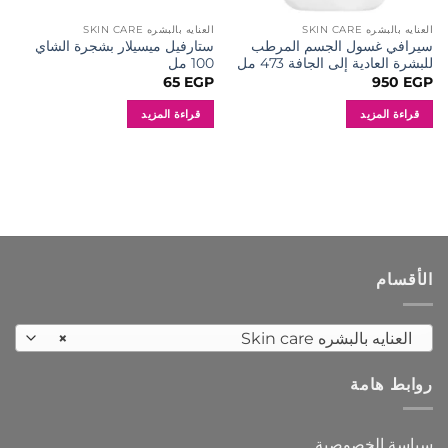
العنايه بالبشره SKIN CARE
العنايه بالبشره SKIN CARE
سيرافي غسول الجسم المرطب
ستارفيل ميسيلار بشجرة الشاي
للبشرة العادية إلى الجافة 473 مل
100 مل
65
EGP
950
EGP
قراءة المزيد
قراءة المزيد
الأقسام
العنايه بالبشره Skin care
×
روابط هامة
سياسة الخصوصية