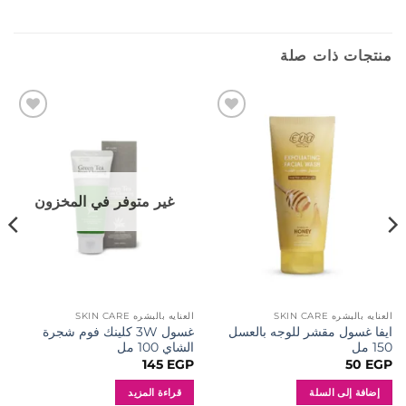
منتجات ذات صلة
إضافة
إضافة
إلى
إلى
المفضلة
المفضلة
غير متوفر في المخزون
العنايه بالبشره SKIN CARE
العنايه بالبشره SKIN CARE
ايفا غسول مقشر للوجه بالعسل
غسول 3W كلينك فوم شجرة
150 مل
الشاي 100 مل
145
EGP
50
EGP
إضافة إلى السلة
قراءة المزيد