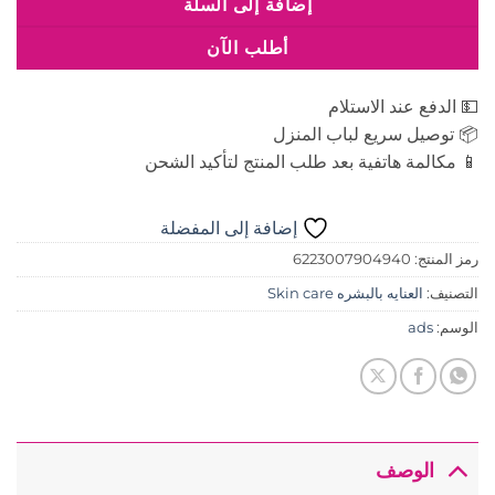
إضافة إلى السلة
أطلب الآن
💵 الدفع عند الاستلام
📦 توصيل سريع لباب المنزل
📱 مكالمة هاتفية بعد طلب المنتج لتأكيد الشحن
إضافة إلى المفضلة
رمز المنتج:
6223007904940
التصنيف:
العنايه بالبشره Skin care
الوسم:
ads
الوصف