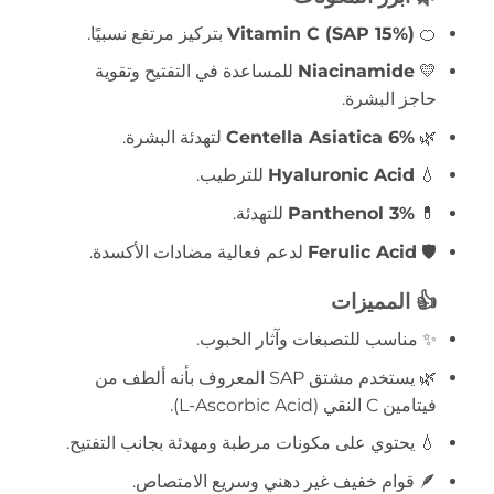
🍊
Vitamin C (SAP 15%)
بتركيز مرتفع نسبيًا.
💛
Niacinamide
للمساعدة في التفتيح وتقوية
حاجز البشرة.
🌿
Centella Asiatica 6%
لتهدئة البشرة.
💧
Hyaluronic Acid
للترطيب.
💊
Panthenol 3%
للتهدئة.
🛡️
Ferulic Acid
لدعم فعالية مضادات الأكسدة.
👍 المميزات
✨ مناسب للتصبغات وآثار الحبوب.
🌿 يستخدم مشتق SAP المعروف بأنه ألطف من
فيتامين C النقي (L-Ascorbic Acid).
💧 يحتوي على مكونات مرطبة ومهدئة بجانب التفتيح.
🪶 قوام خفيف غير دهني وسريع الامتصاص.