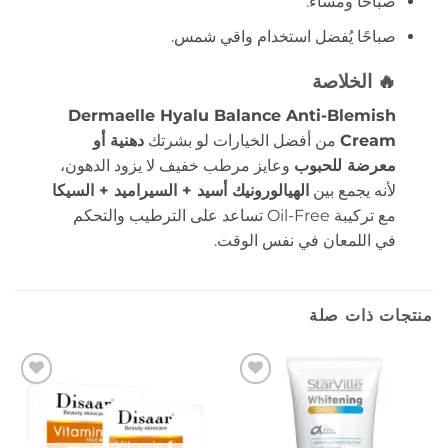
صباحًا ومساءً.
صباحًا يُفضل استخدام واقي شمس.
🔥 الخلاصة
Dermaelle Hyalu Balance Anti-Blemish
Cream
من أفضل الخيارات لو بشرتك
دهنية أو
معرضة للحبوب
وعايز مرطب خفيف لا يزود الدهون،
لأنه يجمع بين
الهيالورونيك أسيد + السيراميد + السيكا
مع تركيبة Oil-Free تساعد على الترطيب والتحكم
في اللمعان في نفس الوقت.
منتجات ذات صلة
إضافة
إضافة
إلى
إلى
المفضلة
المفضلة