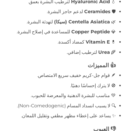
💧
Hyaluronic Acid
لترطيب البشرة بعمق.
🛡️
Ceramides
لدعم حاجز البشرة.
🌿
Centella Asiatica (سيكا)
لتهدئة البشرة.
💎
Copper Peptide
للمساعدة في إصلاح البشرة.
💊
Vitamin E
كمضاد أكسدة.
🌾
Urea
لترطيب إضافي.
👍 المميزات
🪶 قوام جل-كريم خفيف سريع الامتصاص.
🚫 لا يترك إحساسًا دهنيًا.
💚 مناسب للبشرة الدهنية والمعرضة للحبوب.
🔍 لا يسبب انسداد المسام (Non-Comedogenic).
✨ يساعد على إعطاء مظهر مطفي وتقليل اللمعان.
👎 العيوب