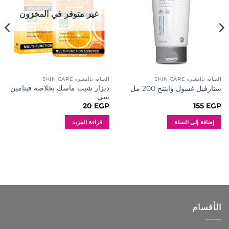
غير متوفر في المخزون
العنايه بالبشره SKIN CARE
العنايه بالبشره SKIN CARE
ديزار شيت ماسك بخلاصة فيتامين
ستارفيل غسول وايتنج 200 مل
سي
20
EGP
155
EGP
إضافة إلى السلة
قراءة المزيد
الأقسام