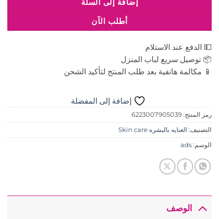
إضافة إلى السلة
أطلب الآن
💵 الدفع عند الاستلام
📦 توصيل سريع لباب المنزل
📱 مكالمة هاتفية بعد طلب المنتج لتأكيد الشحن
إضافة إلى المفضلة
رمز المنتج:
6223007905039
التصنيف:
العنايه بالبشره Skin care
الوسم:
ads
الوصف